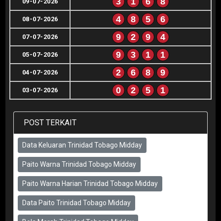
3
1
6
8
09-07-2026
4
8
5
6
08-07-2026
9
2
9
4
07-07-2026
9
3
1
1
05-07-2026
2
6
8
9
04-07-2026
0
2
5
1
03-07-2026
POST TERKAIT
Data Keluaran Trinidad Tobago Midday
Paito Warna Trinidad Tobago Midday
Paito Warna Harian Trinidad Tobago Midday
Data Paito Trinidad Tobago Midday