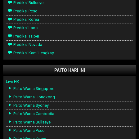
Prediksi Bullseye
Prediksi Pcso
Prediksi Korea
Prediksi Laos
Prediksi Taipei
Prediksi Nevada
Prediksi Kami Lengkap
PAITO HARI INI
Live HK
Paito Warna Singapore
Paito Warna Hongkong
Paito Warna Sydney
Paito Warna Cambodia
Paito Warna Bullseye
Paito Warna Pcso
Paito Warna Korea