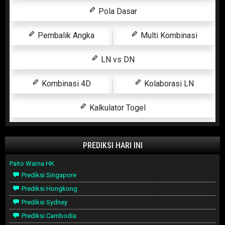
Pola Dasar
Pembalik Angka
Multi Kombinasi
LN vs DN
Kombinasi 4D
Kolaborasi LN
Kalkulator Togel
PREDIKSI HARI INI
Paito Warna HK
Prediksi Singapore
Prediksi Hongkong
Prediksi Sydney
Prediksi Cambodia