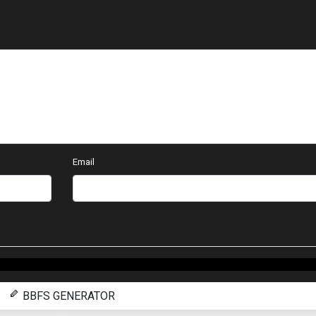
Email
BBFS GENERATOR