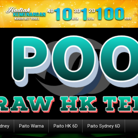
ydney
Paito Warna
Paito HK 6D
Paito Sydney 6D