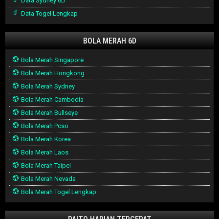
Data Sydney 6D
Data Togel Lengkap
BOLA MERAH 6D
Bola Merah Singapore
Bola Merah Hongkong
Bola Merah Sydney
Bola Merah Cambodia
Bola Merah Bullseye
Bola Merah Pcso
Bola Merah Korea
Bola Merah Laos
Bola Merah Taipei
Bola Merah Nevada
Bola Merah Togel Lengkap