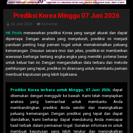
Prediksi Korea Minggu 07 Juni 2026
06 Juni 2026
Komentar
HK Pools
menawarkan prediksi Korea yang sangat akurat dan dapat
dipercaya. Dengan analisis yang menyeluruh, prediksi ini menjadi
panduan penting bagi pemain togel untuk memaksimalkan peluang
kemenangan. Disusun secara rinci dan jelas, prediksi ini memberikan
wawasan berharga tentang angka-angka yang memiliki potensi besar
untuk keluar hari ini. Dengan mengandalkan data terbaru dan metode
perhitungan yang tepat, prediksi ini dirancang untuk membantu pemain
membuat keputusan yang lebih bijaksana.
Prediksi Korea terbaru untuk Minggu, 07 Juni 2026
,
dapat
ditemukan dengan menggulir ke bawah. Kami telah menyiapkan
analisis yang bermanfaat untuk membantu Anda
membandingkan prediksi Anda sendiri dan meningkatkan
peluang kemenangan. Dengan prediksi yang tepat dan dapat
diandalkan, kami berharap dapat mendukung Anda mencapai
hasil terbaik dalam permainan togel. Gunakan informasi ini untuk
membuat keputusan yang lebih terukur dan meningkatkan