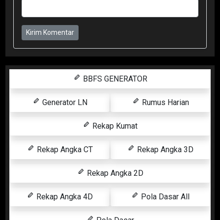
Kirim Komentar
BBFS GENERATOR
Generator LN
Rumus Harian
Rekap Kumat
Rekap Angka CT
Rekap Angka 3D
Rekap Angka 2D
Rekap Angka 4D
Pola Dasar All