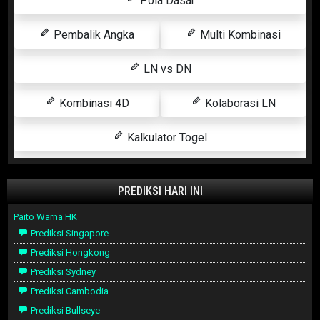
Pola Dasar
Pembalik Angka
Multi Kombinasi
LN vs DN
Kombinasi 4D
Kolaborasi LN
Kalkulator Togel
PREDIKSI HARI INI
Paito Warna HK
Prediksi Singapore
Prediksi Hongkong
Prediksi Sydney
Prediksi Cambodia
Prediksi Bullseye