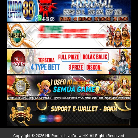
Copyright © 2026 HK Pools | Live Draw HK. All Rights Reserved.