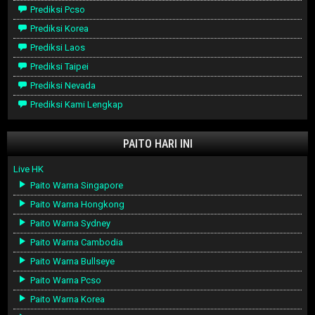
Prediksi Pcso
Prediksi Korea
Prediksi Laos
Prediksi Taipei
Prediksi Nevada
Prediksi Kami Lengkap
PAITO HARI INI
Live HK
Paito Warna Singapore
Paito Warna Hongkong
Paito Warna Sydney
Paito Warna Cambodia
Paito Warna Bullseye
Paito Warna Pcso
Paito Warna Korea