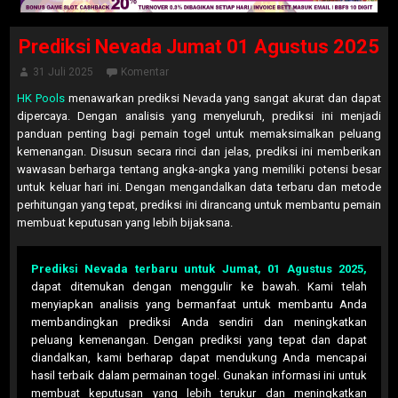
Prediksi Nevada Jumat 01 Agustus 2025
31 Juli 2025
Komentar
HK Pools
menawarkan prediksi Nevada yang sangat akurat dan dapat
dipercaya. Dengan analisis yang menyeluruh, prediksi ini menjadi
panduan penting bagi pemain togel untuk memaksimalkan peluang
kemenangan. Disusun secara rinci dan jelas, prediksi ini memberikan
wawasan berharga tentang angka-angka yang memiliki potensi besar
untuk keluar hari ini. Dengan mengandalkan data terbaru dan metode
perhitungan yang tepat, prediksi ini dirancang untuk membantu pemain
membuat keputusan yang lebih bijaksana.
Prediksi Nevada terbaru untuk Jumat, 01 Agustus 2025
,
dapat ditemukan dengan menggulir ke bawah. Kami telah
menyiapkan analisis yang bermanfaat untuk membantu Anda
membandingkan prediksi Anda sendiri dan meningkatkan
peluang kemenangan. Dengan prediksi yang tepat dan dapat
diandalkan, kami berharap dapat mendukung Anda mencapai
hasil terbaik dalam permainan togel. Gunakan informasi ini untuk
membuat keputusan yang lebih terukur dan meningkatkan