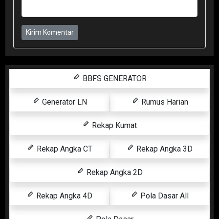
Kirim Komentar
BBFS GENERATOR
Generator LN
Rumus Harian
Rekap Kumat
Rekap Angka CT
Rekap Angka 3D
Rekap Angka 2D
Rekap Angka 4D
Pola Dasar All