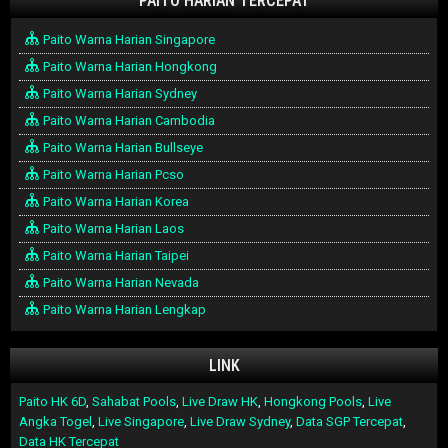
PAITO HARIAN TERCEPAT
Paito Warna Harian Singapore
Paito Warna Harian Hongkong
Paito Warna Harian Sydney
Paito Warna Harian Cambodia
Paito Warna Harian Bullseye
Paito Warna Harian Pcso
Paito Warna Harian Korea
Paito Warna Harian Laos
Paito Warna Harian Taipei
Paito Warna Harian Nevada
Paito Warna Harian Lengkap
LINK
Paito HK 6D
,
Sahabat Pools
,
Live Draw HK
,
Hongkong Pools
,
Live
Angka Togel
,
Live Singapore
,
Live Draw Sydney
,
Data SGP Tercepat
,
Data HK Tercepat