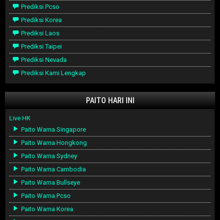
Prediksi Pcso
Prediksi Korea
Prediksi Laos
Prediksi Taipei
Prediksi Nevada
Prediksi Kami Lengkap
PAITO HARI INI
Live HK
Paito Warna Singapore
Paito Warna Hongkong
Paito Warna Sydney
Paito Warna Cambodia
Paito Warna Bullseye
Paito Warna Pcso
Paito Warna Korea