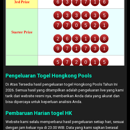
Pengeluaran Togel Hongkong Pools
Di Atas Tersedia hasil pengeluaran togel Hongkong Pools Tahun Ini
2026. Semua hasil yang ditampilkan adalah pengeluaran live yang kami
tarik dari website resmi nya, memberikan Anda data yang akurat dan
bisa dipercaya untuk keperluan analisis Anda.
Pembaruan Harian togel HK
Website kami selalu memperbarui hasil pengeluaran setiap hari, sesuai
dengan jam keluar nya di 23.00 WIB. Data yang kami sajikan berasal