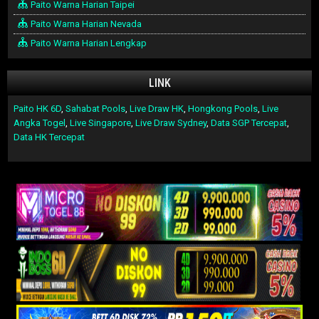
Paito Warna Harian Taipei
Paito Warna Harian Nevada
Paito Warna Harian Lengkap
LINK
Paito HK 6D
,
Sahabat Pools
,
Live Draw HK
,
Hongkong Pools
,
Live
Angka Togel
,
Live Singapore
,
Live Draw Sydney
,
Data SGP Tercepat
,
Data HK Tercepat