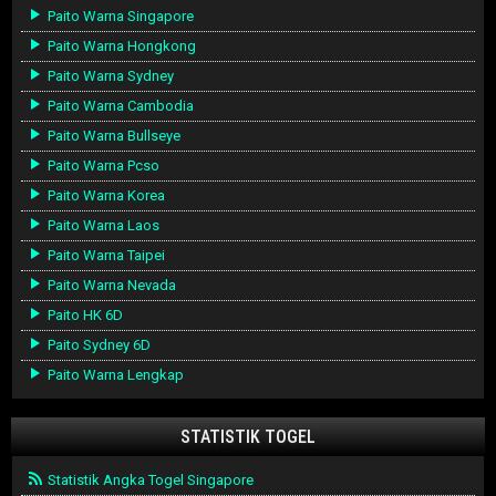
Paito Warna Singapore
Paito Warna Hongkong
Paito Warna Sydney
Paito Warna Cambodia
Paito Warna Bullseye
Paito Warna Pcso
Paito Warna Korea
Paito Warna Laos
Paito Warna Taipei
Paito Warna Nevada
Paito HK 6D
Paito Sydney 6D
Paito Warna Lengkap
STATISTIK TOGEL
Statistik Angka Togel Singapore