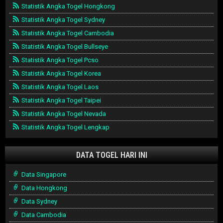
Statistik Angka Togel Hongkong
Statistik Angka Togel Sydney
Statistik Angka Togel Cambodia
Statistik Angka Togel Bullseye
Statistik Angka Togel Pcso
Statistik Angka Togel Korea
Statistik Angka Togel Laos
Statistik Angka Togel Taipei
Statistik Angka Togel Nevada
Statistik Angka Togel Lengkap
DATA TOGEL HARI INI
Data Singapore
Data Hongkong
Data Sydney
Data Cambodia