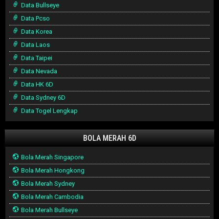
Data Bullseye
Data Pcso
Data Korea
Data Laos
Data Taipei
Data Nevada
Data HK 6D
Data Sydney 6D
Data Togel Lengkap
BOLA MERAH 6D
Bola Merah Singapore
Bola Merah Hongkong
Bola Merah Sydney
Bola Merah Cambodia
Bola Merah Bullseye