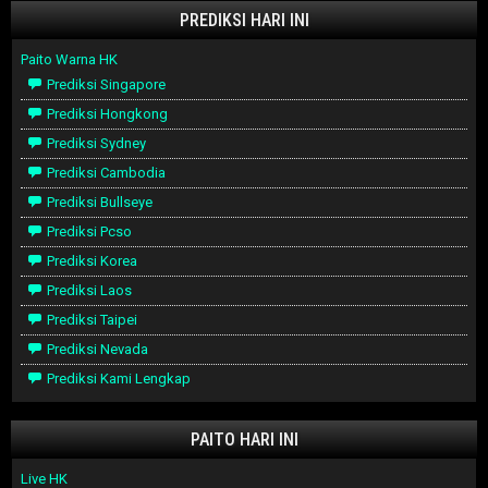
PREDIKSI HARI INI
Paito Warna HK
Prediksi Singapore
Prediksi Hongkong
Prediksi Sydney
Prediksi Cambodia
Prediksi Bullseye
Prediksi Pcso
Prediksi Korea
Prediksi Laos
Prediksi Taipei
Prediksi Nevada
Prediksi Kami Lengkap
PAITO HARI INI
Live HK