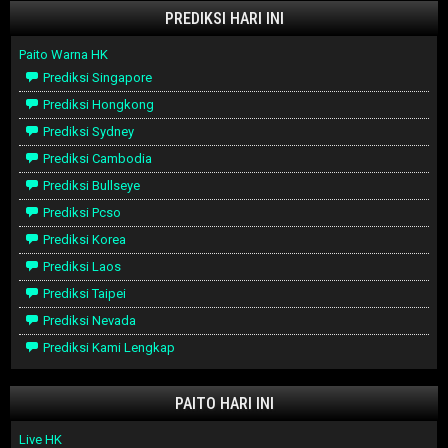
PREDIKSI HARI INI
Paito Warna HK
Prediksi Singapore
Prediksi Hongkong
Prediksi Sydney
Prediksi Cambodia
Prediksi Bullseye
Prediksi Pcso
Prediksi Korea
Prediksi Laos
Prediksi Taipei
Prediksi Nevada
Prediksi Kami Lengkap
PAITO HARI INI
Live HK