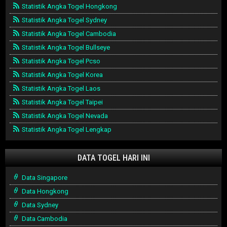
Statistik Angka Togel Hongkong
Statistik Angka Togel Sydney
Statistik Angka Togel Cambodia
Statistik Angka Togel Bullseye
Statistik Angka Togel Pcso
Statistik Angka Togel Korea
Statistik Angka Togel Laos
Statistik Angka Togel Taipei
Statistik Angka Togel Nevada
Statistik Angka Togel Lengkap
DATA TOGEL HARI INI
Data Singapore
Data Hongkong
Data Sydney
Data Cambodia