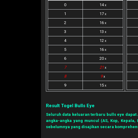
0
14
x
1
17
x
2
16
x
3
13
x
4
12
x
5
16
x
6
20
x
7
21
x
8
9
x
9
15
x
Result Togel Bulls Eye
Seluruh data keluaran terbaru bulls eye dapat 
angka-angka yang muncul (AS, Kop, Kepala, Ek
sebelumnya yang disajikan secara komprehensi