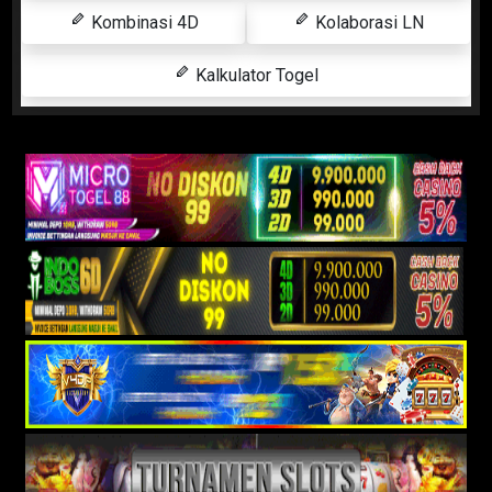
Kombinasi 4D
Kolaborasi LN
Kalkulator Togel