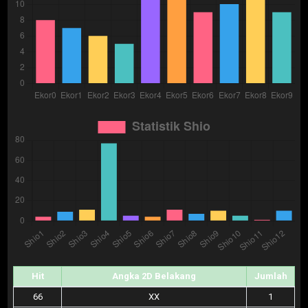
Hit
Angka 2D Belakang
Jumlah
66
XX
1