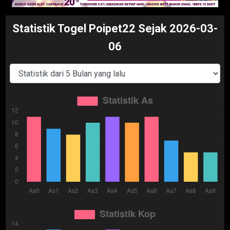
Statistik Togel Poipet22 Sejak 2026-03-
06