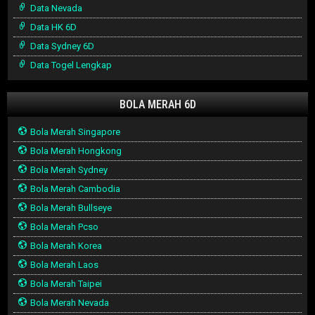
Data Nevada
Data HK 6D
Data Sydney 6D
Data Togel Lengkap
BOLA MERAH 6D
Bola Merah Singapore
Bola Merah Hongkong
Bola Merah Sydney
Bola Merah Cambodia
Bola Merah Bullseye
Bola Merah Pcso
Bola Merah Korea
Bola Merah Laos
Bola Merah Taipei
Bola Merah Nevada