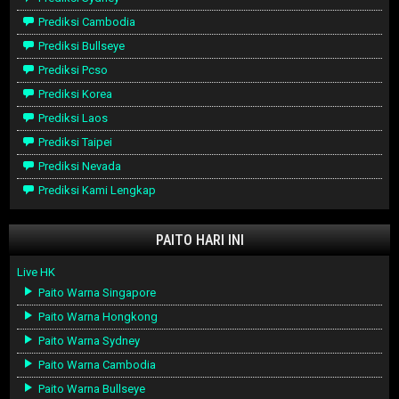
Prediksi Cambodia
Prediksi Bullseye
Prediksi Pcso
Prediksi Korea
Prediksi Laos
Prediksi Taipei
Prediksi Nevada
Prediksi Kami Lengkap
PAITO HARI INI
Live HK
Paito Warna Singapore
Paito Warna Hongkong
Paito Warna Sydney
Paito Warna Cambodia
Paito Warna Bullseye