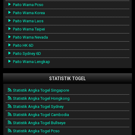
Paito Warna Pcso
Paito Warna Korea
Paito Warna Laos
Paito Warna Taipei
Paito Warna Nevada
Paito HK 6D
Paito Sydney 6D
Paito Warna Lengkap
STATISTIK TOGEL
Statistik Angka Togel Singapore
Statistik Angka Togel Hongkong
Statistik Angka Togel Sydney
Statistik Angka Togel Cambodia
Statistik Angka Togel Bullseye
Statistik Angka Togel Pcso