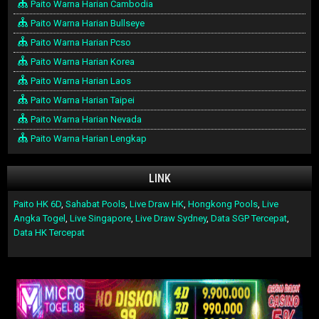
Paito Warna Harian Cambodia
Paito Warna Harian Bullseye
Paito Warna Harian Pcso
Paito Warna Harian Korea
Paito Warna Harian Laos
Paito Warna Harian Taipei
Paito Warna Harian Nevada
Paito Warna Harian Lengkap
LINK
Paito HK 6D
,
Sahabat Pools
,
Live Draw HK
,
Hongkong Pools
,
Live
Angka Togel
,
Live Singapore
,
Live Draw Sydney
,
Data SGP Tercepat
,
Data HK Tercepat