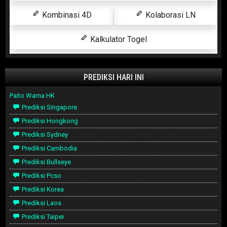
Kombinasi 4D
Kolaborasi LN
Kalkulator Togel
PREDIKSI HARI INI
Paito Warna HK
Prediksi Singapore
Prediksi Hongkong
Prediksi Sydney
Prediksi Cambodia
Prediksi Bullseye
Prediksi Pcso
Prediksi Korea
Prediksi Laos
Prediksi Taipei