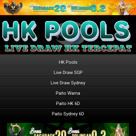
HK Pools
Live Draw SGP
Live Draw Sydney
Paito Warna
Paito HK 6D
Paito Sydney 6D