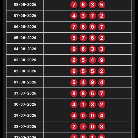
7
6
3
5
08-08-2026
4
3
7
2
07-08-2026
7
6
0
7
06-08-2026
5
7
6
2
05-08-2026
9
6
3
3
04-08-2026
2
5
4
9
03-08-2026
6
5
5
2
02-08-2026
5
4
9
4
01-08-2026
8
8
6
7
31-07-2026
4
1
3
2
30-07-2026
4
0
0
4
29-07-2026
2
7
0
8
28-07-2026
7
9
1
5
27-07-2026