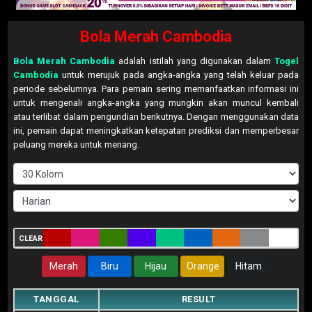
Bola Merah Cambodia
Bola Merah Cambodia
adalah istilah yang digunakan dalam
Togel
Cambodia
untuk merujuk pada angka-angka yang telah keluar pada
periode sebelumnya. Para pemain sering memanfaatkan informasi ini
untuk mengenali angka-angka yang mungkin akan muncul kembali
atau terlibat dalam pengundian berikutnya. Dengan menggunakan data
ini, pemain dapat meningkatkan ketepatan prediksi dan memperbesar
peluang mereka untuk menang.
CLEAR
Merah
Biru
Hijau
Orange
Hitam
TANGGAL
RESULT