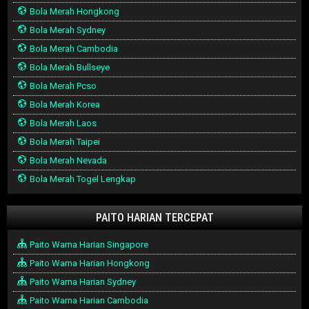
Bola Merah Hongkong
Bola Merah Sydney
Bola Merah Cambodia
Bola Merah Bullseye
Bola Merah Pcso
Bola Merah Korea
Bola Merah Laos
Bola Merah Taipei
Bola Merah Nevada
Bola Merah Togel Lengkap
PAITO HARIAN TERCEPAT
Paito Warna Harian Singapore
Paito Warna Harian Hongkong
Paito Warna Harian Sydney
Paito Warna Harian Cambodia