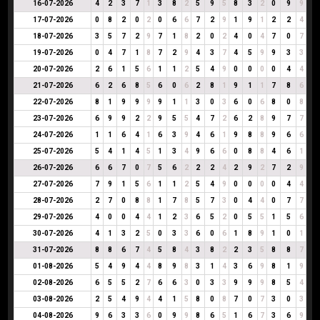
16-07-2026
4
2
3
7
1
3
8
2
5
9
5
8
3
2
0
9
9
17-07-2026
0
8
2
0
2
0
6
6
7
2
9
1
9
1
2
2
4
18-07-2026
3
5
7
2
9
7
1
8
2
0
2
4
0
4
7
0
7
19-07-2026
0
4
7
1
8
7
2
9
4
3
7
4
5
9
9
3
3
20-07-2026
2
6
1
5
6
1
1
2
5
4
9
0
0
0
0
4
4
21-07-2026
6
2
6
8
5
6
0
6
2
8
1
9
1
1
7
8
6
22-07-2026
8
1
9
9
9
9
1
1
3
0
3
6
0
6
8
0
8
23-07-2026
6
9
9
2
2
9
5
5
4
7
2
6
2
8
9
7
7
24-07-2026
1
1
6
4
1
6
3
9
4
6
1
9
8
8
9
6
6
25-07-2026
5
4
1
4
5
1
3
4
9
6
6
0
8
8
4
6
1
26-07-2026
6
6
7
0
7
5
6
2
2
2
4
2
9
2
7
2
9
27-07-2026
7
9
1
5
6
1
1
2
5
4
9
0
0
0
0
4
4
28-07-2026
2
7
0
8
8
1
7
8
5
7
3
0
4
4
0
7
7
29-07-2026
4
0
0
4
4
1
2
3
6
5
2
0
5
5
1
5
6
30-07-2026
4
1
3
2
5
0
3
3
6
0
6
1
8
9
1
0
1
31-07-2026
8
8
6
7
4
5
8
4
3
8
2
2
3
5
8
8
7
01-08-2026
5
4
9
4
4
8
9
8
3
1
4
3
6
9
8
1
9
02-08-2026
6
5
5
2
7
6
6
3
0
3
3
9
9
9
8
5
4
03-08-2026
2
5
4
9
4
4
1
5
8
0
8
7
0
7
3
0
3
04-08-2026
9
6
3
3
6
0
9
9
8
6
5
1
6
7
3
6
9