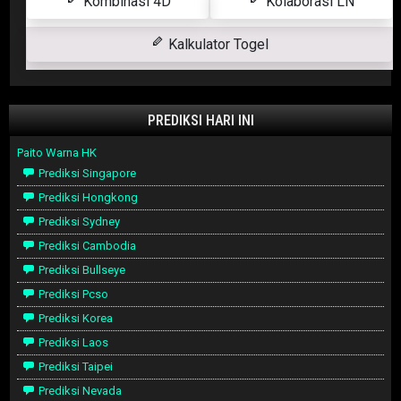
Kombinasi 4D
Kolaborasi LN
Kalkulator Togel
PREDIKSI HARI INI
Paito Warna HK
Prediksi Singapore
Prediksi Hongkong
Prediksi Sydney
Prediksi Cambodia
Prediksi Bullseye
Prediksi Pcso
Prediksi Korea
Prediksi Laos
Prediksi Taipei
Prediksi Nevada