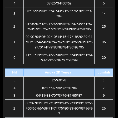
4
08*25*34*60*62
5
03*16*23*33*36*41*43*71*75*76*78*85*92
3
14
*94
01*05*07*12*21*26*28*38*40*42*49*51*57
2
25
*58*59*65*67*72*81*87*88*89*90*91*96
00*02*04*06*09*10*14*15*17*18*20*29*31
1
*37*39*44*45*46*47*52*53*54*55*63*68*6
35
9*70*74*79*80*83*84*86*93*95
11*13*19*22*24*27*30*32*35*48*56*61*64
0
20
*66*73*77*82*97*98*99
Hit
Angka 2D Tengah
Jumlah
5
25*69*78
3
4
10*16*37*55*72*82*84
7
3
04*11*38*70*73*76*81*85*87
9
00*02*03*07*17*18*23*24*29*30*33*53*56
2
*60*65*66*68*71*74*75*80*83*90*93*96*9
26
7