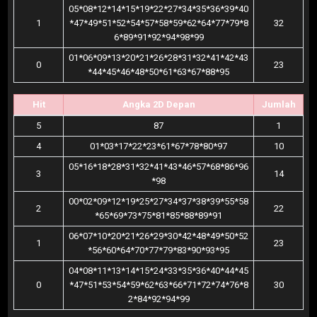
05*08*12*14*15*19*22*27*34*35*36*39*40
1
*47*49*51*52*54*57*58*59*62*64*77*79*8
32
6*89*91*92*94*98*99
01*06*09*13*20*21*26*28*31*32*41*42*43
0
23
*44*45*46*48*50*61*63*67*88*95
Hit
Angka 2D Depan
Jumlah
5
87
1
4
01*03*17*22*23*61*67*78*80*97
10
05*16*18*28*31*32*41*43*46*57*68*86*96
3
14
*98
00*02*09*12*19*25*27*34*37*38*39*55*58
2
22
*65*69*73*75*81*85*88*89*91
06*07*10*20*21*26*29*30*42*48*49*50*52
1
23
*56*60*64*70*77*79*83*90*93*95
04*08*11*13*14*15*24*33*35*36*40*44*45
0
*47*51*53*54*59*62*63*66*71*72*74*76*8
30
2*84*92*94*99