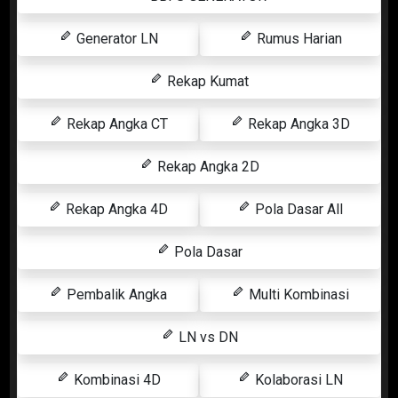
Generator LN
Rumus Harian
Rekap Kumat
Rekap Angka CT
Rekap Angka 3D
Rekap Angka 2D
Rekap Angka 4D
Pola Dasar All
Pola Dasar
Pembalik Angka
Multi Kombinasi
LN vs DN
Kombinasi 4D
Kolaborasi LN