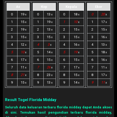
As
Kop
Kepala
Ekor
0
19
0
13
0
18
0
20
x
x
x
x
1
15
1
19
1
10
1
17
x
x
x
x
2
19
2
13
2
15
2
15
x
x
x
x
3
15
3
15
3
15
3
16
x
x
x
x
4
12
4
3
4
16
4
13
x
x
x
x
5
10
5
14
5
19
5
18
x
x
x
x
6
17
6
15
6
15
6
16
x
x
x
x
7
11
7
26
7
17
7
11
x
x
x
x
8
21
8
23
8
15
8
17
x
x
x
x
9
15
9
13
9
14
9
11
x
x
x
x
Result Togel Florida Midday
Seluruh data keluaran terbaru florida midday dapat Anda akses
di sini. Temukan hasil pengundian terbaru florida midday,