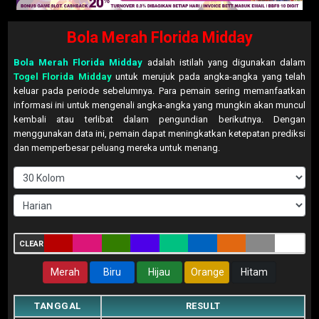
Bola Merah Florida Midday
Bola Merah Florida Midday
adalah istilah yang digunakan dalam
Togel Florida Midday
untuk merujuk pada angka-angka yang telah
keluar pada periode sebelumnya. Para pemain sering memanfaatkan
informasi ini untuk mengenali angka-angka yang mungkin akan muncul
kembali atau terlibat dalam pengundian berikutnya. Dengan
menggunakan data ini, pemain dapat meningkatkan ketepatan prediksi
dan memperbesar peluang mereka untuk menang.
CLEAR
Merah
Biru
Hijau
Orange
Hitam
TANGGAL
RESULT