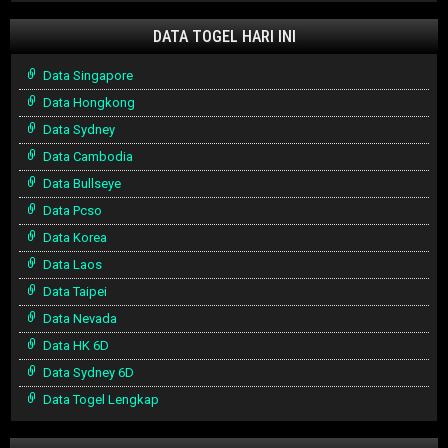
DATA TOGEL HARI INI
Data Singapore
Data Hongkong
Data Sydney
Data Cambodia
Data Bullseye
Data Pcso
Data Korea
Data Laos
Data Taipei
Data Nevada
Data HK 6D
Data Sydney 6D
Data Togel Lengkap