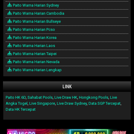
Paito Warna Harian Sydney
Paito Warna Harian Cambodia
Paito Warna Harian Bullseye
Paito Warna Harian Pcso
Paito Warna Harian Korea
Paito Warna Harian Laos
Paito Warna Harian Taipei
Paito Warna Harian Nevada
Paito Warna Harian Lengkap
LINK
Paito HK 6D
,
Sahabat Pools
,
Live Draw HK
,
Hongkong Pools
,
Live
Angka Togel
,
Live Singapore
,
Live Draw Sydney
,
Data SGP Tercepat
,
Data HK Tercepat