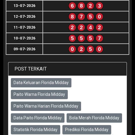
6
8
2
3
13-07-2026
8
7
5
0
12-07-2026
2
2
4
2
11-07-2026
5
5
5
7
10-07-2026
0
2
5
0
09-07-2026
POST TERKAIT
Data Keluaran Florida Midday
Paito Warna Florida Midday
Paito Warna Harian Florida Midday
Data Paito Florida Midday
Bola Merah Florida Midday
Statistik Florida Midday
Prediksi Florida Midday