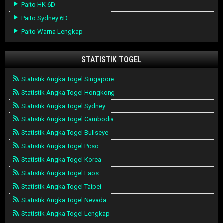
Paito HK 6D
Paito Sydney 6D
Paito Warna Lengkap
STATISTIK TOGEL
Statistik Angka Togel Singapore
Statistik Angka Togel Hongkong
Statistik Angka Togel Sydney
Statistik Angka Togel Cambodia
Statistik Angka Togel Bullseye
Statistik Angka Togel Pcso
Statistik Angka Togel Korea
Statistik Angka Togel Laos
Statistik Angka Togel Taipei
Statistik Angka Togel Nevada
Statistik Angka Togel Lengkap