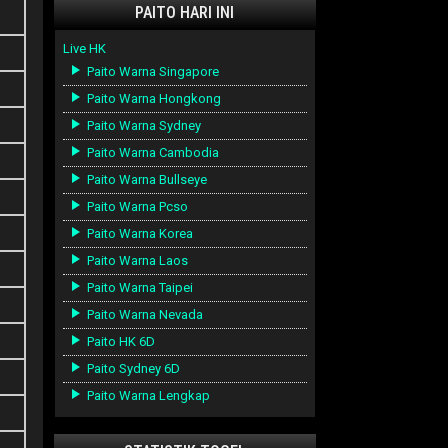
PAITO HARI INI
Live HK
Paito Warna Singapore
Paito Warna Hongkong
Paito Warna Sydney
Paito Warna Cambodia
Paito Warna Bullseye
Paito Warna Pcso
Paito Warna Korea
Paito Warna Laos
Paito Warna Taipei
Paito Warna Nevada
Paito HK 6D
Paito Sydney 6D
Paito Warna Lengkap