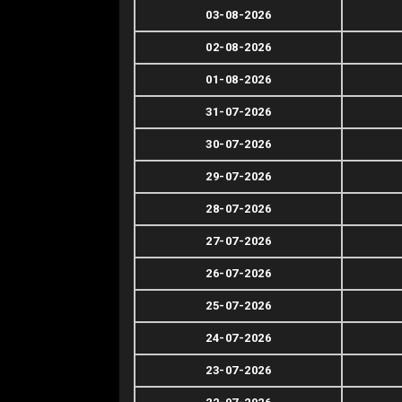
03-08-2026
02-08-2026
01-08-2026
31-07-2026
30-07-2026
29-07-2026
28-07-2026
27-07-2026
26-07-2026
25-07-2026
24-07-2026
23-07-2026