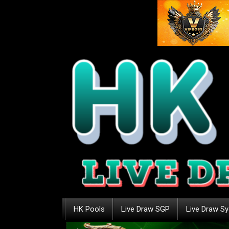
HK Pools
Live Draw SGP
Live Draw S