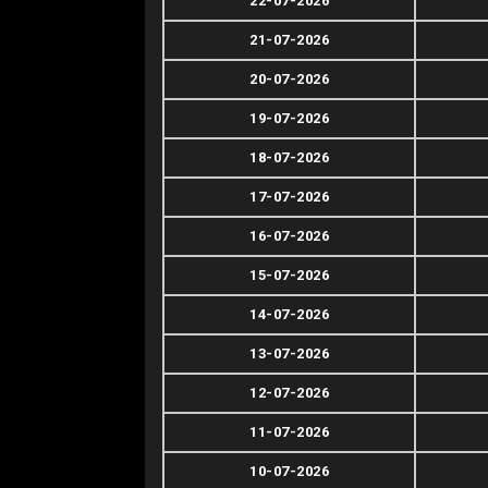
22-07-2026
21-07-2026
20-07-2026
19-07-2026
18-07-2026
17-07-2026
16-07-2026
15-07-2026
14-07-2026
13-07-2026
12-07-2026
11-07-2026
10-07-2026