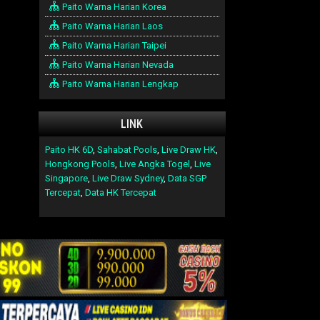
Paito Warna Harian Korea
Paito Warna Harian Laos
Paito Warna Harian Taipei
Paito Warna Harian Nevada
Paito Warna Harian Lengkap
LINK
Paito HK 6D
,
Sahabat Pools
,
Live Draw HK
,
Hongkong Pools
,
Live Angka Togel
,
Live
Singapore
,
Live Draw Sydney
,
Data SGP
Tercepat
,
Data HK Tercepat