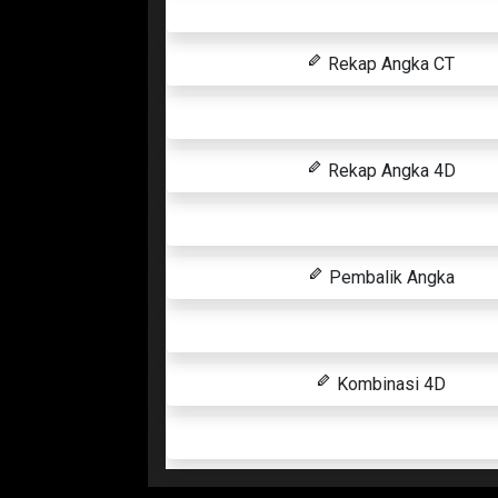
Rekap Angka CT
Rekap Angka 4D
Pembalik Angka
Kombinasi 4D