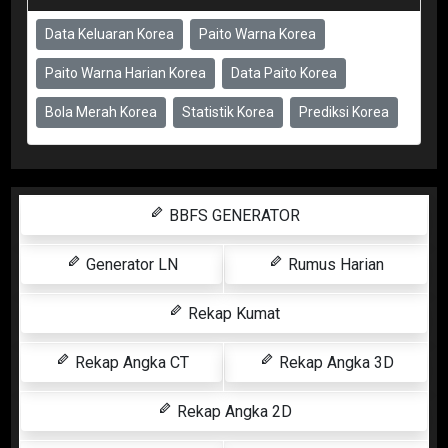
Data Keluaran Korea
Paito Warna Korea
Paito Warna Harian Korea
Data Paito Korea
Bola Merah Korea
Statistik Korea
Prediksi Korea
BBFS GENERATOR
Generator LN
Rumus Harian
Rekap Kumat
Rekap Angka CT
Rekap Angka 3D
Rekap Angka 2D