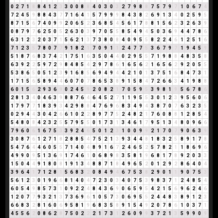
0
2
7
1
8
8
4
1
2
3
3
0
0
8
8
4
0
3
0
3
2
7
9
8
8
7
5
7
9
7
1
0
6
7
4
7
2
4
5
9
8
8
4
3
7
7
1
6
4
1
5
7
9
9
9
8
4
3
8
2
6
9
1
3
4
0
2
5
9
5
8
7
1
5
6
7
4
0
9
9
2
0
6
5
2
3
6
8
5
4
5
6
1
7
8
8
1
5
6
2
3
2
6
3
9
0
8
7
9
7
6
2
5
0
5
2
6
3
0
3
9
7
0
5
5
8
5
4
9
4
5
0
3
6
9
4
4
7
8
6
6
3
1
2
3
2
0
3
7
1
5
6
2
1
3
7
3
8
0
8
4
0
9
5
5
8
2
2
4
6
1
2
5
1
6
7
1
2
3
5
7
8
0
7
7
9
1
8
2
1
7
0
9
1
1
2
4
7
7
5
3
6
7
9
7
1
9
4
5
9
5
1
8
7
6
8
3
7
4
2
1
7
5
1
6
3
5
0
4
4
0
2
9
5
5
7
1
9
8
8
4
8
3
5
8
6
3
9
2
2
5
9
7
2
9
8
4
8
5
4
2
9
7
8
6
1
6
5
6
2
1
6
5
6
2
9
2
0
5
5
5
3
8
6
5
0
5
1
2
3
9
1
6
8
5
6
9
4
9
4
4
2
1
0
1
3
7
5
1
6
8
4
7
3
1
1
7
1
5
6
5
8
9
4
4
6
0
7
0
7
8
6
5
3
8
9
1
5
8
4
7
2
6
6
3
4
1
9
8
8
6
0
1
5
6
2
9
3
6
9
0
2
4
5
9
2
0
8
2
1
7
0
5
9
5
3
9
8
1
9
5
6
7
8
6
2
8
1
3
4
0
4
6
3
9
8
8
7
6
4
6
4
5
2
7
1
1
9
5
5
3
0
1
2
3
9
5
6
0
6
1
7
9
7
7
1
8
3
9
3
4
2
9
8
8
4
7
6
9
6
8
3
4
9
4
3
8
7
0
7
6
3
2
3
5
0
2
9
4
4
3
0
4
2
6
6
1
0
2
2
8
9
7
7
5
2
4
8
2
1
7
6
0
8
8
1
2
8
5
4
5
4
8
0
8
4
2
3
2
5
5
7
9
5
5
0
1
7
3
1
3
4
6
1
7
9
5
1
3
4
8
0
9
6
6
7
9
6
0
6
1
6
7
5
3
3
9
2
4
6
5
0
1
2
3
1
0
0
9
9
2
1
7
0
7
9
0
6
3
9
3
0
8
7
6
1
2
7
1
8
2
8
8
5
4
7
5
2
1
3
9
3
4
4
8
1
8
3
2
5
8
9
1
7
8
5
4
7
6
4
4
6
0
5
5
7
1
4
0
4
8
9
1
6
7
2
4
6
5
2
5
7
8
2
1
1
8
6
9
6
4
9
9
0
9
5
1
3
6
9
1
7
4
6
1
0
6
8
9
8
3
5
8
1
9
6
8
1
7
8
9
2
0
3
3
1
5
0
4
4
9
1
8
0
8
1
9
1
3
4
8
8
7
1
8
4
9
6
5
2
0
1
2
9
2
8
6
4
0
4
3
9
6
4
1
7
1
2
8
1
5
6
8
3
2
0
8
4
9
4
6
7
5
3
8
2
9
0
1
1
9
0
7
5
3
5
6
1
2
3
0
1
9
6
6
8
1
4
0
4
7
2
3
0
3
4
0
7
5
3
9
8
3
7
1
2
4
8
5
4
6
0
5
4
9
8
5
7
3
1
0
9
2
2
4
8
4
3
6
9
0
6
5
9
5
4
2
1
5
6
9
6
2
4
6
1
2
0
7
7
9
3
2
1
3
7
3
6
9
6
1
0
5
7
3
0
6
9
5
5
2
4
4
8
3
8
9
1
2
3
6
6
8
3
2
8
1
6
0
6
9
5
8
1
9
6
8
3
5
8
9
1
5
4
9
2
0
7
8
6
1
0
3
7
1
4
5
5
6
2
0
8
6
2
8
7
5
0
2
2
2
1
7
3
1
2
6
0
9
9
3
7
2
1
3
5
9
9
0
9