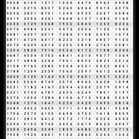
9
0
5
8
4
6
1
0
9
9
1
2
1
7
8
1
0
3
0
3
4
4
7
0
7
8
9
6
3
9
0
9
0
8
8
3
1
8
4
3
3
2
1
5
6
8
5
3
7
1
5
2
6
0
6
6
0
6
4
1
9
4
1
3
4
4
3
7
5
3
9
0
3
6
9
2
8
3
1
4
8
7
5
1
6
1
2
4
9
4
0
9
2
3
5
2
0
0
7
7
0
5
8
4
3
4
4
1
9
1
2
5
5
6
2
4
2
6
1
7
9
6
0
8
8
6
1
3
7
1
1
4
8
3
2
5
1
6
0
6
0
5
3
0
3
3
7
2
9
2
0
3
6
8
5
7
9
5
5
1
5
8
0
3
3
1
2
4
3
7
8
2
3
6
9
5
9
7
0
7
6
9
8
4
3
0
3
4
1
5
9
4
7
2
9
2
5
0
6
6
7
1
2
5
7
1
9
4
5
9
0
6
8
1
9
4
2
0
7
7
6
5
1
9
1
7
2
8
6
5
3
1
0
8
8
0
4
9
5
5
1
0
7
4
2
5
8
7
1
8
6
7
2
9
2
6
4
1
7
8
8
2
3
3
6
3
2
1
0
1
0
8
5
7
3
9
1
3
5
8
4
5
7
0
7
0
2
4
9
4
6
5
1
4
5
3
2
0
5
5
5
8
3
8
2
2
7
6
9
6
3
0
8
1
9
1
2
5
4
9
3
8
2
0
2
7
9
1
6
7
9
5
3
6
9
4
1
7
2
9
7
1
0
8
8
8
2
6
0
6
0
6
8
7
6
4
5
0
4
4
0
7
5
3
8
6
8
4
1
5
4
2
1
0
1
9
0
7
7
5
1
3
6
9
6
4
0
1
7
8
4
8
9
8
8
2
3
6
4
1
7
0
5
1
6
8
0
3
5
8
2
8
2
9
2
5
5
1
6
7
2
1
5
8
4
9
1
6
3
9
2
5
8
5
4
9
3
0
4
4
6
3
3
1
4
0
4
2
3
5
8
0
5
1
6
3
7
8
8
7
1
2
0
9
9
2
5
3
9
3
7
5
6
0
6
2
0
9
7
7
4
0
1
2
3
6
8
5
5
1
2
6
3
0
3
3
1
2
5
7
0
1
6
2
8
9
5
7
6
4
9
6
0
1
1
3
9
5
7
3
5
0
2
0
2
2
6
8
3
2
5
3
6
9
6
8
7
4
9
4
2
5
7
0
7
8
9
6
3
9
3
6
2
8
1
1
0
9
8
8
9
5
3
1
4
7
1
8
2
1
4
1
6
7
4
2
5
9
4
4
6
3
0
0
0
2
0
7
9
7
5
9
1
4
5
0
2
5
1
6
9
7
4
3
7
6
7
8
7
6
2
4
3
0
3
6
2
4
9
4
7
8
0
1
1
3
1
9
7
7
5
2
7
0
7
1
5
5
4
9
7
2
8
4
3
8
1
0
6
6
6
7
1
3
4
9
5
8
8
7
5
0
3
9
3
9
3
6
8
5
1
2
7
6
4
1
0
4
7
2
9
2
2
0
2
5
4
2
9
2
7
4
9
5
5
0
8
1
6
7
2
0
8
9
8
4
0
5
2
7
5
6
5
0
5
3
7
1
1
2
5
1
8
4
3
5
8
6
1
7
9
5
4
8
3
1
7
5
6
2
2
5
7
3
1
6
1
3
5
8
0
6
9
8
8
4
7
5
3
8
1
6
1
8
9
8
0
5
9
5
7
0
3
1
4
2
8
1
9
1
6
4
1
2
3
3
9
7
2
9
1
7
7
0
7
0
2
5
4
9
4
5
4
3
7
5
3
9
6
6
9
1
0
3
3
8
7
4
0
4
2
4
5
6
2
5
6
1
9
1
8
0
2
2
4
4
9
0
7
7
2
2
0
4
4
3
4
9
6
6
2
3
4
9
4
1
8
3
9
3
6
5
8
5
4
2
9
3
7
1
0
7
1
3
4
7
9
5
8
4
1
9
2
0
2
4
6
0
1
1
9
1
3
6
9
2
8
6
3
9
5
2
4
4
8
1
3
0
2
2