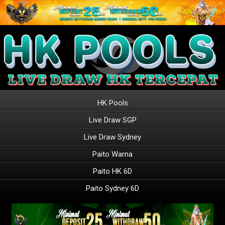
HK Pools
Live Draw SGP
Live Draw Sydney
Paito Warna
Paito HK 6D
Paito Sydney 6D