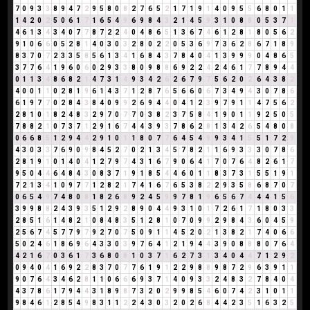
7
0
9
3
3
8
9
4
7
2
9
5
8
0
8
2
7
6
5
2
1
7
1
9
1
4
0
9
5
5
6
8
0
1
1
1
4
2
0
2
5
0
6
1
7
1
6
5
4
9
6
9
8
4
3
2
1
4
5
9
3
1
0
8
8
0
5
3
7
1
4
6
1
3
4
3
4
0
7
7
8
7
2
2
4
0
4
8
6
5
1
3
6
7
4
6
1
2
8
1
8
0
5
6
2
9
1
0
6
6
0
5
2
8
1
4
0
3
0
3
2
8
0
2
2
0
5
3
6
9
7
3
6
2
8
6
7
1
8
9
8
3
7
0
7
2
3
3
5
8
5
6
1
3
4
1
6
8
4
3
7
8
4
0
4
1
3
9
9
9
0
4
8
6
5
3
7
7
6
4
1
9
6
0
6
0
2
9
3
3
8
0
9
8
8
6
9
2
2
4
2
4
6
1
7
7
8
9
4
4
0
1
1
3
4
8
6
8
2
1
4
7
3
1
4
9
3
4
2
6
2
6
7
9
7
5
6
2
0
2
6
4
3
8
2
4
0
0
1
1
0
2
8
1
9
6
1
4
3
7
1
2
8
7
6
5
6
6
0
6
7
3
4
9
4
3
0
7
8
6
6
1
9
7
7
0
2
8
4
3
8
4
0
9
9
2
6
9
4
4
0
4
1
2
3
9
7
9
1
1
4
7
5
6
2
2
8
1
0
1
8
2
4
8
3
2
9
7
0
7
7
0
3
8
2
3
7
5
8
4
1
9
0
1
1
9
2
5
0
5
7
8
8
2
1
0
7
3
7
1
2
9
1
6
7
4
4
3
9
3
7
8
6
2
8
1
3
4
2
6
5
4
8
0
8
0
6
6
8
5
1
2
9
4
4
2
9
1
0
1
1
8
0
7
7
6
4
5
4
9
9
3
4
1
5
5
1
7
2
9
4
3
0
3
3
7
6
9
0
9
8
4
5
2
7
0
2
1
3
4
5
7
8
2
1
1
6
9
3
3
3
0
7
8
6
2
8
1
9
1
0
1
4
0
4
1
2
7
9
7
4
3
1
6
7
9
0
6
4
1
7
0
7
6
4
8
2
6
1
7
9
5
0
4
4
6
4
8
4
3
0
8
3
7
1
9
1
8
5
4
4
6
0
1
1
8
3
7
3
1
5
5
1
9
1
7
2
1
3
4
1
0
9
7
7
1
2
8
2
1
7
4
1
6
7
6
5
3
8
2
2
9
3
5
8
6
8
7
0
7
0
6
5
4
9
7
4
8
0
8
1
8
2
6
8
9
2
4
5
9
9
7
8
1
9
6
5
6
7
4
4
4
1
5
6
3
9
9
8
8
2
4
3
9
3
5
1
2
9
2
8
9
0
4
4
9
3
1
0
1
7
2
6
1
7
1
8
0
3
3
2
8
5
1
6
1
4
8
2
1
0
8
4
8
3
5
1
2
8
1
0
7
0
9
9
2
9
8
4
3
6
0
4
5
9
2
5
6
7
4
5
7
7
9
7
9
2
7
0
7
5
0
9
1
1
4
5
2
0
2
1
3
8
2
1
7
4
0
6
6
5
0
2
4
6
1
8
6
9
6
4
3
3
0
3
9
7
6
4
1
2
1
9
4
4
3
9
0
8
8
8
0
7
6
4
4
2
1
6
7
0
3
6
1
7
3
6
8
0
8
1
0
3
7
1
6
2
7
3
1
3
4
0
4
4
7
1
2
9
2
0
9
4
0
4
1
6
9
2
2
8
3
7
0
7
7
6
1
9
1
2
2
9
8
8
9
8
7
2
9
6
3
9
1
1
9
0
7
6
4
3
4
6
2
8
1
1
0
6
6
6
9
3
7
1
4
0
9
3
3
2
4
8
3
2
7
8
4
0
4
4
3
7
8
6
1
7
9
4
4
3
1
8
9
8
7
3
2
0
2
9
9
8
5
4
6
0
7
4
2
3
1
0
1
1
9
8
4
6
1
2
8
5
4
9
8
3
1
1
2
2
4
3
0
3
2
0
2
6
8
4
4
2
3
5
1
6
3
2
5