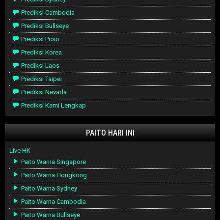
Prediksi Cambodia
Prediksi Bullseye
Prediksi Pcso
Prediksi Korea
Prediksi Laos
Prediksi Taipei
Prediksi Nevada
Prediksi Kami Lengkap
PAITO HARI INI
Live HK
Paito Warna Singapore
Paito Warna Hongkong
Paito Warna Sydney
Paito Warna Cambodia
Paito Warna Bullseye