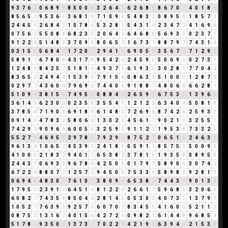
9
3
7
6
4
0
6
8
9
8
8
5
0
0
0
3
2
6
4
1
6
2
6
8
5
8
6
7
0
7
4
0
1
8
9
8
5
6
5
2
9
5
3
6
9
3
6
8
1
9
7
1
0
9
9
5
4
8
3
2
0
8
9
5
5
1
8
5
7
3
2
4
4
5
9
2
6
8
4
3
1
0
7
8
6
5
3
2
8
1
5
4
3
1
4
2
3
4
7
2
4
1
6
9
6
0
7
5
6
2
5
5
0
8
8
6
8
2
3
5
2
0
6
4
1
6
4
6
8
5
5
6
9
3
3
0
2
3
7
1
9
1
2
2
4
5
1
4
8
3
3
7
0
9
9
8
0
6
5
2
1
6
7
3
1
8
8
7
9
7
7
4
3
1
4
0
3
1
5
6
5
6
8
4
3
1
7
2
0
2
2
9
4
1
5
6
9
0
5
5
3
5
6
7
4
7
1
2
9
2
5
8
9
1
1
6
7
8
0
8
4
3
1
7
8
9
5
4
2
6
2
4
5
9
5
5
0
6
9
6
0
2
7
3
1
1
2
4
8
3
8
4
2
5
7
5
1
8
1
9
4
9
3
7
1
6
1
9
3
3
3
0
2
8
1
7
7
0
4
4
8
3
6
5
2
2
4
9
4
4
1
5
3
9
3
7
9
1
5
6
0
8
6
3
9
5
1
0
0
0
1
2
8
7
6
0
2
9
7
7
4
3
6
0
6
7
9
6
9
6
7
4
4
0
4
9
1
8
8
7
4
8
0
6
6
6
6
2
8
1
5
1
0
9
9
3
8
1
5
6
7
4
9
5
5
0
8
8
4
3
2
6
5
9
5
6
7
5
3
8
1
3
9
6
6
3
6
1
4
5
6
2
3
0
3
0
2
3
5
8
3
5
5
4
9
1
2
1
2
3
6
3
4
0
4
5
0
8
1
9
3
7
8
5
4
7
1
9
0
9
6
9
1
8
9
6
1
4
8
3
7
2
6
9
6
8
7
4
2
6
2
5
9
3
3
0
9
1
4
5
4
7
8
3
2
5
8
0
6
6
1
3
0
2
2
4
5
6
1
7
9
0
2
1
3
3
2
5
5
1
7
4
2
9
2
9
0
9
6
6
6
0
0
5
5
3
2
5
9
5
9
1
1
2
3
1
9
5
3
8
7
3
3
2
5
5
5
2
7
9
4
6
9
5
5
2
9
7
8
6
7
9
2
9
2
8
7
5
2
7
0
6
5
1
6
2
4
6
3
9
9
6
1
3
4
1
0
6
5
2
4
5
3
9
3
2
4
1
8
9
0
5
9
1
1
8
5
7
5
3
5
0
0
9
9
4
1
0
0
0
2
1
8
3
2
9
4
0
1
1
6
5
3
8
2
3
7
8
1
9
1
9
3
5
8
0
8
9
5
5
2
4
4
3
7
0
6
9
3
3
9
6
7
8
6
4
2
5
0
5
0
1
7
9
7
5
8
9
0
9
3
0
7
4
2
6
7
2
2
4
8
8
0
7
7
1
2
5
7
3
9
4
5
0
5
7
5
3
3
6
5
8
9
8
8
9
2
8
1
9
0
6
9
4
4
4
8
3
0
3
7
6
1
0
1
3
8
0
9
9
6
5
3
8
2
7
4
4
3
7
9
0
1
3
4
1
7
9
5
5
2
3
9
1
1
6
4
5
1
6
8
1
2
2
4
2
6
6
1
7
5
9
6
8
5
3
2
0
6
6
6
0
8
2
1
7
4
3
5
8
8
5
0
4
4
2
8
1
4
5
0
5
3
0
3
4
0
7
3
1
1
3
7
9
7
1
0
5
2
7
7
6
3
9
3
9
2
5
7
3
6
0
7
0
7
8
3
4
5
9
4
1
6
0
6
5
2
1
1
2
0
8
7
5
3
1
3
1
6
7
4
0
1
5
6
4
2
7
2
9
0
9
8
2
1
6
1
4
4
8
9
6
8
5
4
5
1
7
8
6
9
3
5
0
5
1
3
7
3
1
7
0
2
2
4
4
2
1
9
1
6
3
9
4
4
2
1
5
3
8