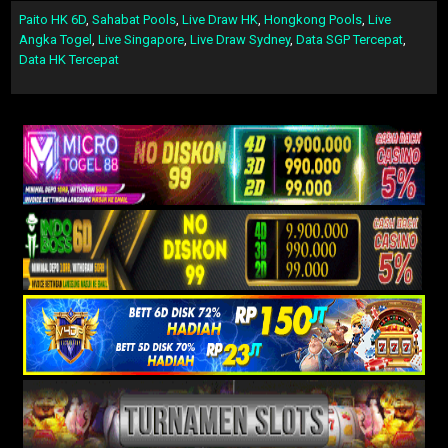
Paito HK 6D
,
Sahabat Pools
,
Live Draw HK
,
Hongkong Pools
,
Live
Angka Togel
,
Live Singapore
,
Live Draw Sydney
,
Data SGP Tercepat
,
Data HK Tercepat