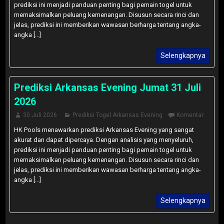
prediksi ini menjadi panduan penting bagi pemain togel untuk
memaksimalkan peluang kemenangan. Disusun secara rinci dan
jelas, prediksi ini memberikan wawasan berharga tentang angka-
angka [...]
Selengkapnya
Prediksi Arkansas Evening Jumat 31 Juli
2026
30 Juli 2026
Prediksi Togel Arkansas Evening
Komentar
HK Pools menawarkan prediksi Arkansas Evening yang sangat
akurat dan dapat dipercaya. Dengan analisis yang menyeluruh,
prediksi ini menjadi panduan penting bagi pemain togel untuk
memaksimalkan peluang kemenangan. Disusun secara rinci dan
jelas, prediksi ini memberikan wawasan berharga tentang angka-
angka [...]
Selengkapnya