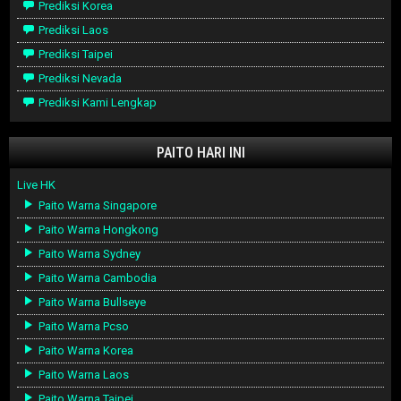
Prediksi Korea
Prediksi Laos
Prediksi Taipei
Prediksi Nevada
Prediksi Kami Lengkap
PAITO HARI INI
Live HK
Paito Warna Singapore
Paito Warna Hongkong
Paito Warna Sydney
Paito Warna Cambodia
Paito Warna Bullseye
Paito Warna Pcso
Paito Warna Korea
Paito Warna Laos
Paito Warna Taipei