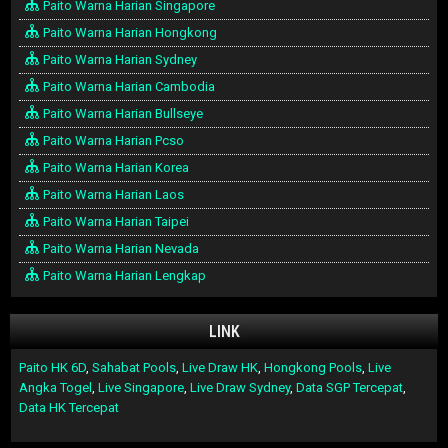
Paito Warna Harian Singapore
Paito Warna Harian Hongkong
Paito Warna Harian Sydney
Paito Warna Harian Cambodia
Paito Warna Harian Bullseye
Paito Warna Harian Pcso
Paito Warna Harian Korea
Paito Warna Harian Laos
Paito Warna Harian Taipei
Paito Warna Harian Nevada
Paito Warna Harian Lengkap
LINK
Paito HK 6D
,
Sahabat Pools
,
Live Draw HK
,
Hongkong Pools
,
Live
Angka Togel
,
Live Singapore
,
Live Draw Sydney
,
Data SGP Tercepat
,
Data HK Tercepat