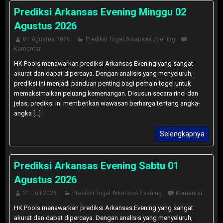
Prediksi Arkansas Evening Minggu 02
Agustus 2026
01 Agustus 2026
Prediksi Togel Arkansas Evening
Komentar
HK Pools menawarkan prediksi Arkansas Evening yang sangat
akurat dan dapat dipercaya. Dengan analisis yang menyeluruh,
prediksi ini menjadi panduan penting bagi pemain togel untuk
memaksimalkan peluang kemenangan. Disusun secara rinci dan
jelas, prediksi ini memberikan wawasan berharga tentang angka-
angka [...]
Selengkapnya
Prediksi Arkansas Evening Sabtu 01
Agustus 2026
31 Juli 2026
Prediksi Togel Arkansas Evening
Komentar
HK Pools menawarkan prediksi Arkansas Evening yang sangat
akurat dan dapat dipercaya. Dengan analisis yang menyeluruh,