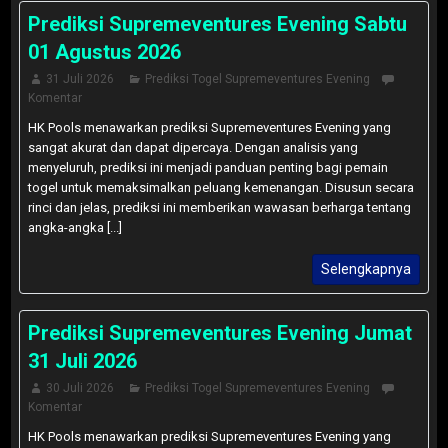
Prediksi Supremeventures Evening Sabtu
01 Agustus 2026
31 Juli 2026
Prediksi Togel Supremeventures Evening
Komentar
HK Pools menawarkan prediksi Supremeventures Evening yang
sangat akurat dan dapat dipercaya. Dengan analisis yang
menyeluruh, prediksi ini menjadi panduan penting bagi pemain
togel untuk memaksimalkan peluang kemenangan. Disusun secara
rinci dan jelas, prediksi ini memberikan wawasan berharga tentang
angka-angka [...]
Selengkapnya
Prediksi Supremeventures Evening Jumat
31 Juli 2026
30 Juli 2026
Prediksi Togel Supremeventures Evening
Komentar
HK Pools menawarkan prediksi Supremeventures Evening yang