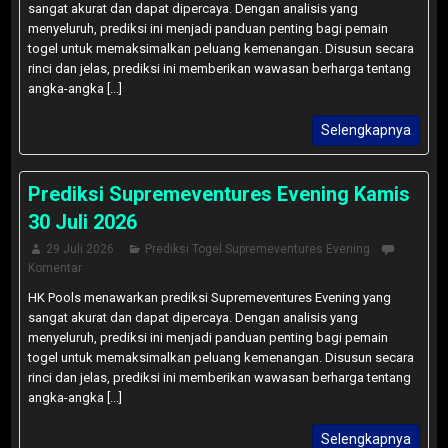
sangat akurat dan dapat dipercaya. Dengan analisis yang
menyeluruh, prediksi ini menjadi panduan penting bagi pemain
togel untuk memaksimalkan peluang kemenangan. Disusun secara
rinci dan jelas, prediksi ini memberikan wawasan berharga tentang
angka-angka [...]
Selengkapnya
Prediksi Supremeventures Evening Kamis
30 Juli 2026
29 Juli 2026
Prediksi Togel Supremeventures Evening
Komentar
HK Pools menawarkan prediksi Supremeventures Evening yang
sangat akurat dan dapat dipercaya. Dengan analisis yang
menyeluruh, prediksi ini menjadi panduan penting bagi pemain
togel untuk memaksimalkan peluang kemenangan. Disusun secara
rinci dan jelas, prediksi ini memberikan wawasan berharga tentang
angka-angka [...]
Selengkapnya