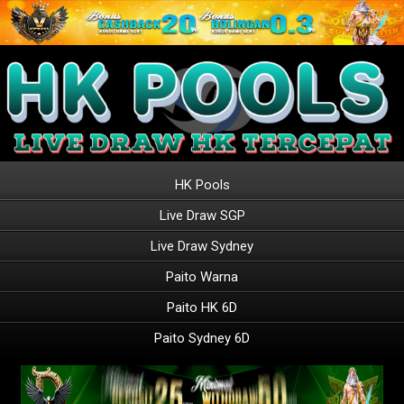
HK Pools
Live Draw SGP
Live Draw Sydney
Paito Warna
Paito HK 6D
Paito Sydney 6D