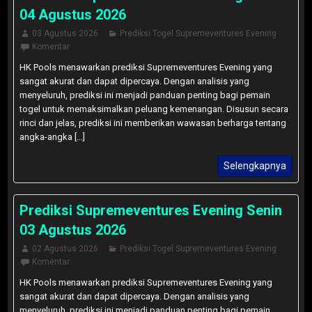
04 Agustus 2026
03 Agustus 2026
Prediksi Togel Supremeventures Evening
Komentar
HK Pools menawarkan prediksi Supremeventures Evening yang
sangat akurat dan dapat dipercaya. Dengan analisis yang
menyeluruh, prediksi ini menjadi panduan penting bagi pemain
togel untuk memaksimalkan peluang kemenangan. Disusun secara
rinci dan jelas, prediksi ini memberikan wawasan berharga tentang
angka-angka [...]
Selengkapnya
Prediksi Supremeventures Evening Senin
03 Agustus 2026
02 Agustus 2026
Prediksi Togel Supremeventures Evening
Komentar
HK Pools menawarkan prediksi Supremeventures Evening yang
sangat akurat dan dapat dipercaya. Dengan analisis yang
menyeluruh, prediksi ini menjadi panduan penting bagi pemain