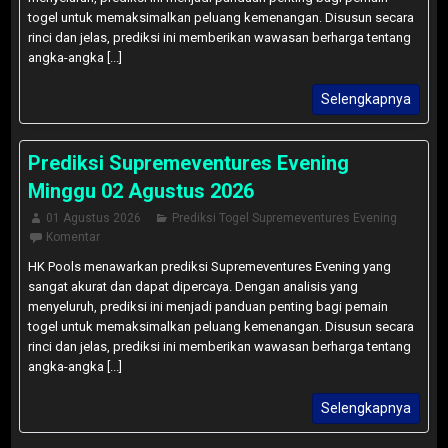
togel untuk memaksimalkan peluang kemenangan. Disusun secara
rinci dan jelas, prediksi ini memberikan wawasan berharga tentang
angka-angka [...]
Selengkapnya
Prediksi Supremeventures Evening
Minggu 02 Agustus 2026
01 Agustus 2026
Prediksi Togel Supremeventures Evening
Komentar
HK Pools menawarkan prediksi Supremeventures Evening yang
sangat akurat dan dapat dipercaya. Dengan analisis yang
menyeluruh, prediksi ini menjadi panduan penting bagi pemain
togel untuk memaksimalkan peluang kemenangan. Disusun secara
rinci dan jelas, prediksi ini memberikan wawasan berharga tentang
angka-angka [...]
Selengkapnya