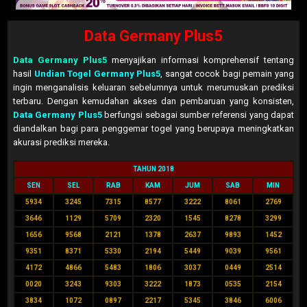
Data Germany Plus5
Data Germany Plus5
menyajikan informasi komprehensif tentang
hasil
Undian Togel Germany Plus5
, sangat cocok bagi pemain yang
ingin menganalisis keluaran sebelumnya untuk merumuskan prediksi
terbaru. Dengan kemudahan akses dan pembaruan yang konsisten,
Data Germany Plus5
berfungsi sebagai sumber referensi yang dapat
diandalkan bagi para penggemar togel yang berupaya meningkatkan
akurasi prediksi mereka.
TAHUN 2018
SEN
SEL
RAB
KAM
JUM
SAB
MIN
5934
3245
7315
8577
3222
8061
2769
3646
1129
5709
2320
1545
8278
3299
1656
9568
2121
1378
2637
9893
1452
9351
8371
5330
2194
5449
9039
9561
4172
4866
5483
1806
3037
0449
2514
0020
3243
9303
3222
1873
0535
2154
3834
1072
0897
2217
5345
3846
6006