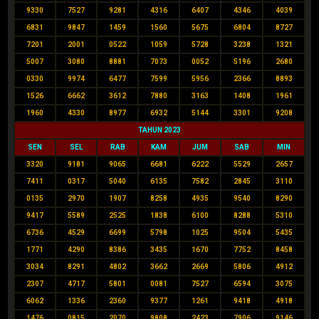
9330
7527
9281
4316
6407
4346
4039
6831
9847
1459
1560
5675
6804
8727
7201
2001
0522
1059
5728
3238
1321
5007
3080
8881
7073
0052
5196
2680
0330
9974
6477
7599
5956
2366
8893
1526
6662
3612
7880
3163
1408
1961
1960
4330
8977
6932
5144
3301
9208
TAHUN 2023
SEN
SEL
RAB
KAM
JUM
SAB
MIN
3320
9181
9065
6681
6222
5529
2657
7411
0317
5040
6135
7582
2845
3110
0135
2970
1907
8258
4935
9540
8290
9417
5589
2525
1838
6100
8288
5310
6736
4529
6699
5798
1025
9504
5435
1771
4290
8386
3435
1670
7752
8458
3034
8291
4802
3662
2669
5806
4912
2307
4717
5801
0081
7527
6594
3075
6062
1336
2360
9377
1261
9418
4918
1476
0815
2070
9808
2423
7906
9146