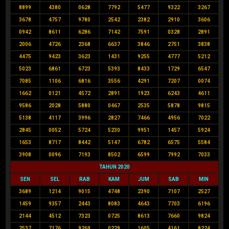
8899
4380
0628
7792
5477
9322
3267
3678
4757
9780
2542
2382
2910
3606
0942
8611
6286
7142
7591
0328
2891
2006
4726
2368
6637
3846
2751
3838
4475
9423
3623
1431
9255
4777
5212
5023
6861
6723
5393
8433
1729
6547
7085
1106
6816
3556
4291
7207
0074
1662
0121
4572
2891
1923
6243
4611
9586
2028
5880
0467
2535
5878
9815
5138
4117
3996
2827
7466
4956
7022
2845
0052
5724
5230
9951
1457
5924
1653
8717
8442
5147
6782
6575
5584
3908
0096
7193
8502
6599
7992
7033
TAHUN 2020
SEN
SEL
RAB
KAM
JUM
SAB
MIN
3689
1214
9015
4748
2390
7107
2527
1459
9357
2443
8083
4643
7703
6196
2144
4512
7323
0725
8613
7660
9824
2537
7176
9269
0229
1605
4161
8224