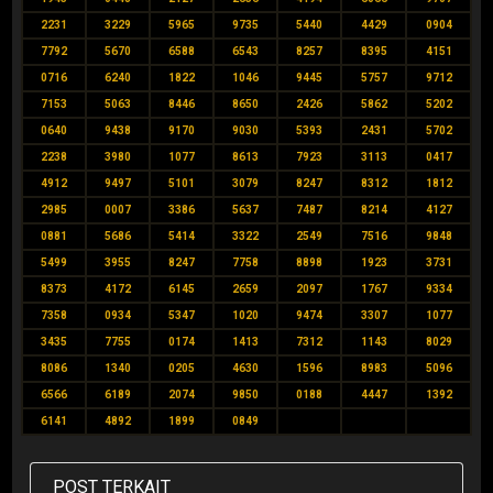
2231
3229
5965
9735
5440
4429
0904
7792
5670
6588
6543
8257
8395
4151
0716
6240
1822
1046
9445
5757
9712
7153
5063
8446
8650
2426
5862
5202
0640
9438
9170
9030
5393
2431
5702
2238
3980
1077
8613
7923
3113
0417
4912
9497
5101
3079
8247
8312
1812
2985
0007
3386
5637
7487
8214
4127
0881
5686
5414
3322
2549
7516
9848
5499
3955
8247
7758
8898
1923
3731
8373
4172
6145
2659
2097
1767
9334
7358
0934
5347
1020
9474
3307
1077
3435
7755
0174
1413
7312
1143
8029
8086
1340
0205
4630
1596
8983
5096
6566
6189
2074
9850
0188
4447
1392
6141
4892
1899
0849
POST TERKAIT