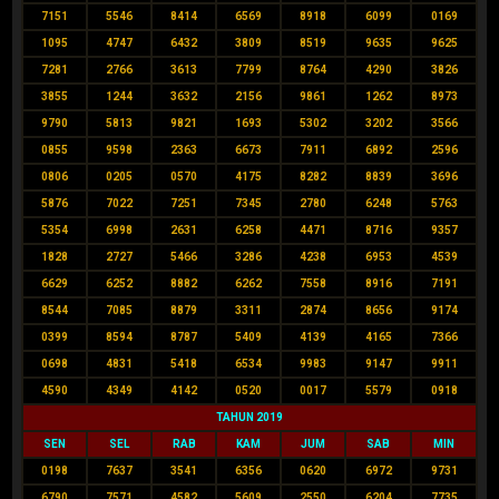
7151
5546
8414
6569
8918
6099
0169
1095
4747
6432
3809
8519
9635
9625
7281
2766
3613
7799
8764
4290
3826
3855
1244
3632
2156
9861
1262
8973
9790
5813
9821
1693
5302
3202
3566
0855
9598
2363
6673
7911
6892
2596
0806
0205
0570
4175
8282
8839
3696
5876
7022
7251
7345
2780
6248
5763
5354
6998
2631
6258
4471
8716
9357
1828
2727
5466
3286
4238
6953
4539
6629
6252
8882
6262
7558
8916
7191
8544
7085
8879
3311
2874
8656
9174
0399
8594
8787
5409
4139
4165
7366
0698
4831
5418
6534
9983
9147
9911
4590
4349
4142
0520
0017
5579
0918
TAHUN 2019
SEN
SEL
RAB
KAM
JUM
SAB
MIN
0198
7637
3541
6356
0620
6972
9731
6790
7571
4582
5609
2550
6204
7735