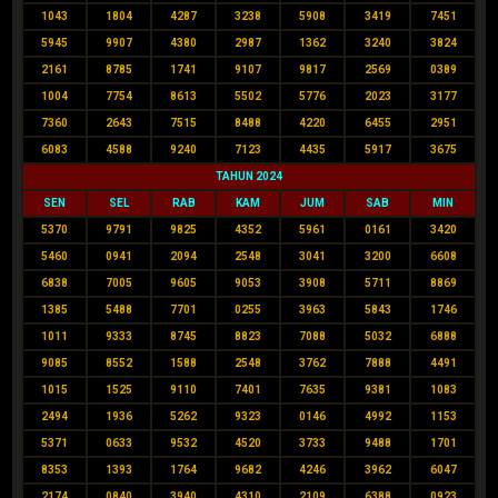
1043
1804
4287
3238
5908
3419
7451
5945
9907
4380
2987
1362
3240
3824
2161
8785
1741
9107
9817
2569
0389
1004
7754
8613
5502
5776
2023
3177
7360
2643
7515
8488
4220
6455
2951
6083
4588
9240
7123
4435
5917
3675
TAHUN 2024
SEN
SEL
RAB
KAM
JUM
SAB
MIN
5370
9791
9825
4352
5961
0161
3420
5460
0941
2094
2548
3041
3200
6608
6838
7005
9605
9053
3908
5711
8869
1385
5488
7701
0255
3963
5843
1746
1011
9333
8745
8823
7088
5032
6888
9085
8552
1588
2548
3762
7888
4491
1015
1525
9110
7401
7635
9381
1083
2494
1936
5262
9323
0146
4992
1153
5371
0633
9532
4520
3733
9488
1701
8353
1393
1764
9682
4246
3962
6047
2174
0840
3940
4310
2109
6388
0923