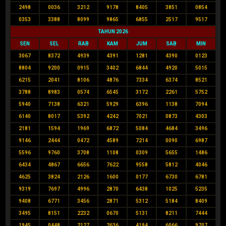
2498
0036
3212
9178
8405
3851
0854
0353
3388
8099
9865
6855
2517
9517
TAHUN 2026
SEN
SEL
RAB
KAM
JUM
SAB
MIN
3067
8372
4939
4391
1281
4390
0123
8804
9200
0915
3402
6844
4920
5015
6215
2041
8106
4876
7334
6374
8521
3788
8983
0574
6545
3172
2261
5752
5940
7138
6321
5929
6396
1138
7094
6140
8017
5392
4242
7021
0873
4303
2181
1594
1969
6872
5084
4684
3496
9146
2444
0472
4589
7214
0090
6987
5596
9760
3708
1108
0309
5655
1486
6434
4867
6656
7622
9558
5812
4046
4625
3824
2126
1600
0177
6730
6781
9319
7697
4996
2870
6438
1025
5235
9408
6771
3456
2871
5312
5184
8409
3495
8151
2232
0670
5131
8211
7444
1945
0448
2127
2636
4194
6066
9707