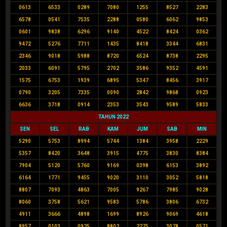
0613
6533
0289
7080
1255
8527
2283
6578
0541
7535
2288
0580
6062
9853
0601
9838
6296
9140
4522
8424
0362
9472
5276
7711
1435
8418
3344
6831
2346
9018
5988
8720
6524
8738
2295
2033
6091
5795
2702
3586
9352
4591
1575
6753
1939
6895
5347
8456
3917
0790
3205
7335
0090
2842
9868
0923
6636
3718
0914
2353
3543
9589
5833
TAHUN 2022
SEN
SEL
RAB
KAM
JUM
SAB
MIN
5290
5753
8994
5744
1384
3958
2229
5357
8420
3648
3915
4775
3830
8384
7904
5120
5760
9169
0398
6153
3892
6164
1771
9455
9020
3110
3052
5818
8807
7093
4863
7005
9267
7985
9028
8060
3758
5621
9583
5786
3806
6732
4911
3666
4898
1699
8926
9069
4618
8957
0103
0925
8802
2275
3078
0571