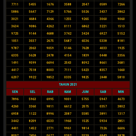
7711
5455
1676
3588
2047
0589
7266
5886
5647
7129
5766
5026
3437
3862
3021
4684
4366
1255
9265
3060
9060
3634
9086
4262
0111
6862
3221
1513
9725
9144
4688
3742
3424
6927
5152
1051
3037
2675
5687
6536
5338
8181
9787
2063
9059
5146
7628
4033
1925
6335
5628
2478
4154
1839
0448
3356
1491
9599
6694
2543
8092
8661
3681
4417
7518
8003
7111
5423
8357
1660
6207
9922
9852
0335
9825
2448
5810
TAHUN 2021
SEN
SEL
RAB
KAM
JUM
SAB
MIN
7896
5963
6995
9001
5755
5947
4673
4260
3360
9811
6612
2075
0357
3802
6958
1122
8996
2087
5585
3891
1317
3442
8209
6533
1960
1525
5934
2851
4401
1452
2771
9961
9814
7326
6606
8097
7456
0677
0392
5539
6943
9828