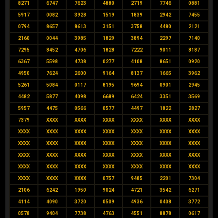
8271
6747
7623
4880
2719
7746
0881
5917
0082
3928
1519
1839
2942
7455
0794
8657
8613
3151
3758
4480
2121
2160
0044
3985
1829
3894
2297
7140
7295
8452
4706
1828
7222
9011
8187
6367
5598
4738
0277
4108
8651
0920
4950
7624
2600
9164
8137
1665
3962
5261
5084
0117
8195
9694
0901
2945
4482
5877
4098
6689
6424
3351
3569
5957
4475
0566
0577
4497
1822
2827
7379
XXXX
XXXX
XXXX
XXXX
XXXX
XXXX
XXXX
XXXX
XXXX
XXXX
XXXX
XXXX
XXXX
XXXX
XXXX
XXXX
XXXX
XXXX
XXXX
XXXX
XXXX
XXXX
XXXX
XXXX
XXXX
XXXX
XXXX
XXXX
XXXX
XXXX
XXXX
XXXX
XXXX
XXXX
XXXX
XXXX
XXXX
0757
9485
2201
7304
2106
6242
1950
9024
4721
3542
6271
4114
4090
3720
0509
4936
0408
3772
0578
9404
7738
4763
4551
8878
0617