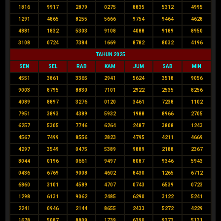
1816
9917
2879
0275
8835
5312
4995
1291
4865
8255
5666
9754
9464
4628
4881
1832
5303
9108
4088
9189
8950
3108
0724
7384
1669
8782
8032
4196
TAHUN 2025
SEN
SEL
RAB
KAM
JUM
SAB
MIN
4551
3861
3365
2941
5624
3518
9056
9003
8795
8830
7101
2922
2535
8256
4089
8897
3276
0120
3461
7238
1102
7951
3893
4389
5932
1988
8966
2705
6257
5305
7746
6264
2487
3808
1243
4567
7499
8556
2823
4795
4211
4669
4297
3549
0475
5389
9889
2188
2367
8044
0196
0661
9497
8087
9346
5943
0436
6769
9008
4602
8430
1265
6712
6860
3101
4589
4707
0743
6539
0723
1298
6131
9062
2485
6290
3122
5241
2241
0946
2144
8655
2433
5272
4229
1678
5087
8809
1739
6390
9373
5131