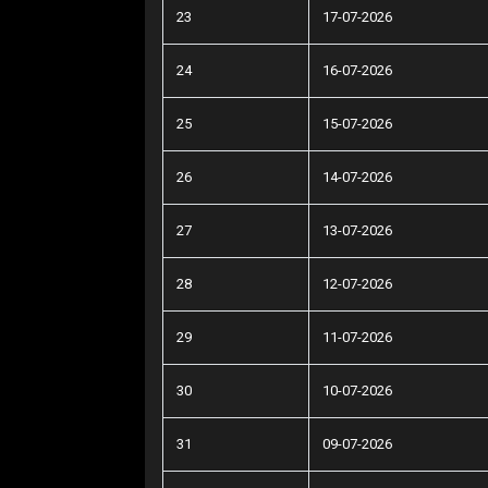
23
17-07-2026
24
16-07-2026
25
15-07-2026
26
14-07-2026
27
13-07-2026
28
12-07-2026
29
11-07-2026
30
10-07-2026
31
09-07-2026