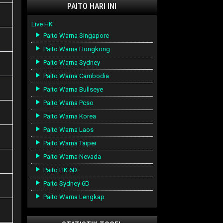
PAITO HARI INI
Live HK
Paito Warna Singapore
Paito Warna Hongkong
Paito Warna Sydney
Paito Warna Cambodia
Paito Warna Bullseye
Paito Warna Pcso
Paito Warna Korea
Paito Warna Laos
Paito Warna Taipei
Paito Warna Nevada
Paito HK 6D
Paito Sydney 6D
Paito Warna Lengkap