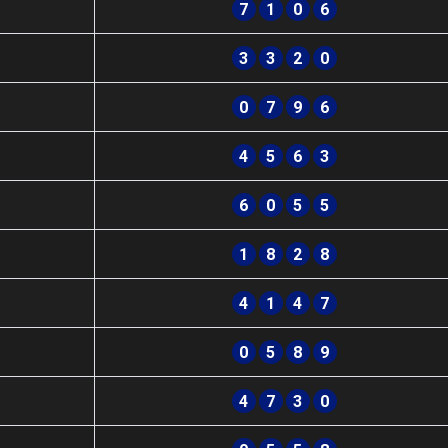
7
1
0
6
3
3
2
0
0
7
9
6
4
5
6
3
6
0
5
5
1
8
2
8
4
1
4
7
0
5
8
9
4
7
3
0