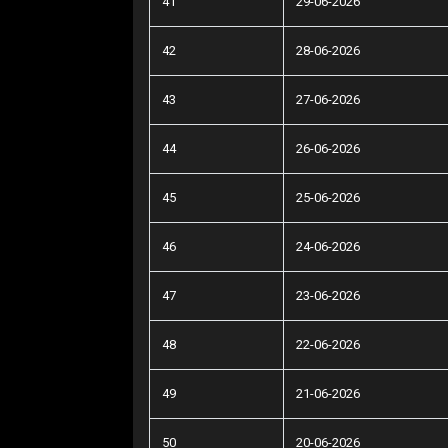
41
29-06-2026
42
28-06-2026
43
27-06-2026
44
26-06-2026
45
25-06-2026
46
24-06-2026
47
23-06-2026
48
22-06-2026
49
21-06-2026
50
20-06-2026