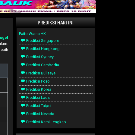
PREDIKSI HARI INI
Paito Warna HK
ogel
Prediksi Singapore
alam.
Prediksi Hongkong
lebih
Prediksi Sydney
Prediksi Cambodia
Prediksi Bullseye
Prediksi Pcso
Prediksi Korea
Prediksi Laos
Prediksi Taipei
Prediksi Nevada
Prediksi Kami Lengkap