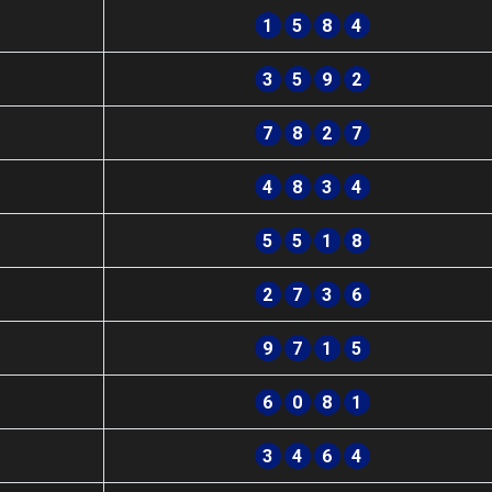
1
5
8
4
3
5
9
2
7
8
2
7
4
8
3
4
5
5
1
8
2
7
3
6
9
7
1
5
6
0
8
1
3
4
6
4