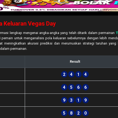
a Keluaran Vegas Day
rmasi lengkap mengenai angka-angka yang telah ditarik dalam permainan
T
bagi pemain untuk menganalisis pola keluaran sebelumnya dengan lebih mend
t meningkatkan akurasi prediksi dan merumuskan strategi taruhan yang 
 dalam permainan.
Result
2
4
1
4
4
5
6
6
9
3
1
9
5
8
2
0