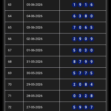
63
05-06-2026
1
9
1
6
64
04-06-2026
6
3
8
0
65
03-06-2026
7
0
6
5
66
02-06-2026
2
9
0
9
67
01-06-2026
5
0
3
0
68
31-05-2026
8
7
9
9
69
30-05-2026
5
7
7
5
70
29-05-2026
2
0
8
4
71
28-05-2026
0
3
2
8
72
27-05-2026
5
9
9
7