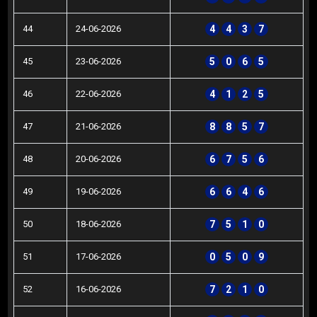
44
24-06-2026
4
4
3
7
45
23-06-2026
5
0
6
5
46
22-06-2026
4
1
2
5
47
21-06-2026
8
8
5
7
48
20-06-2026
6
7
5
6
49
19-06-2026
6
6
4
6
50
18-06-2026
7
5
1
0
51
17-06-2026
0
5
0
9
52
16-06-2026
7
2
1
0