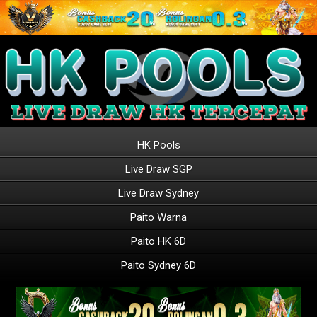
HK Pools
Live Draw SGP
Live Draw Sydney
Paito Warna
Paito HK 6D
Paito Sydney 6D