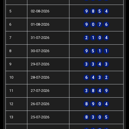
5
02-08-2026
9
8
5
4
6
01-08-2026
9
0
7
6
7
31-07-2026
2
1
0
4
8
30-07-2026
9
5
1
1
9
29-07-2026
3
3
4
3
10
28-07-2026
6
4
3
2
11
27-07-2026
3
8
4
9
12
26-07-2026
8
9
0
4
13
25-07-2026
8
3
0
5