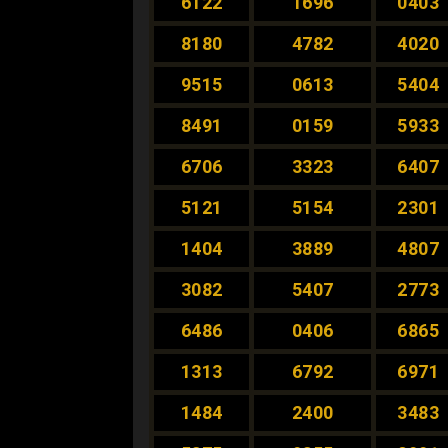
6122
1696
0403
8180
4782
4020
9515
0613
5404
8491
0159
5933
6706
3323
6407
5121
5154
2301
1404
3889
4807
3082
5407
2773
6486
0406
6865
1313
6792
6971
1484
2400
3483