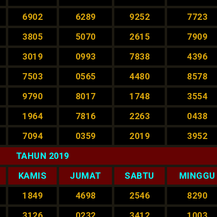
6902
6289
9252
7723
3805
5070
2615
7909
3019
0993
7838
4396
7503
0565
4480
8578
9790
8017
1748
3554
1964
7816
2263
0438
7094
0359
2019
3952
TAHUN 2019
KAMIS
JUMAT
SABTU
MINGGU
1849
4698
2546
8290
3126
0232
3412
1003