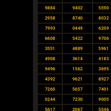
9884
9402
5590
2958
8740
8032
7993
0449
6209
6608
5422
9706
3551
4889
5961
4908
3614
4183
9496
1562
3695
4392
9621
8927
7260
5657
7401
0244
7230
9005
5617
2067
5546