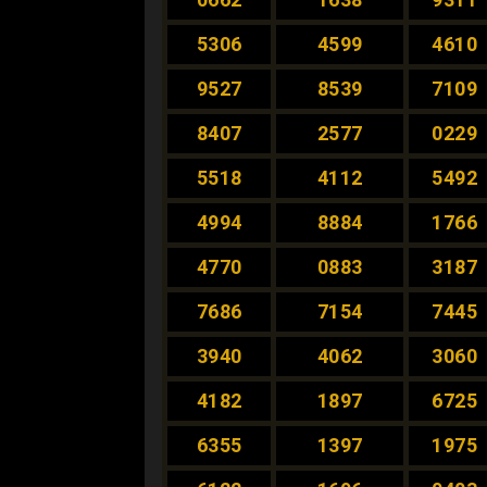
5306
4599
4610
9527
8539
7109
8407
2577
0229
5518
4112
5492
4994
8884
1766
4770
0883
3187
7686
7154
7445
3940
4062
3060
4182
1897
6725
6355
1397
1975