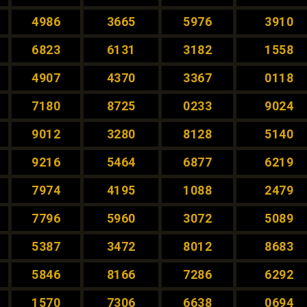
4986
3665
5976
3910
6823
6131
3182
1558
4907
4370
3367
0118
7180
8725
0233
9024
9012
3280
8128
5140
9216
5464
6877
6219
7974
4195
1088
2479
7796
5960
3072
5089
5387
3472
8012
8683
5846
8166
7286
6292
1570
7306
6638
0694