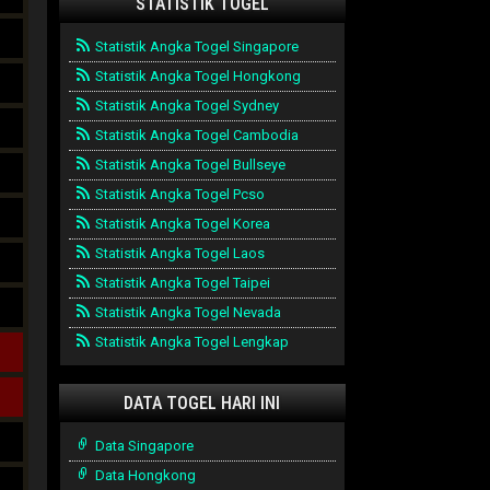
STATISTIK TOGEL
Statistik Angka Togel Singapore
Statistik Angka Togel Hongkong
Statistik Angka Togel Sydney
Statistik Angka Togel Cambodia
Statistik Angka Togel Bullseye
Statistik Angka Togel Pcso
Statistik Angka Togel Korea
Statistik Angka Togel Laos
Statistik Angka Togel Taipei
Statistik Angka Togel Nevada
Statistik Angka Togel Lengkap
DATA TOGEL HARI INI
Data Singapore
Data Hongkong