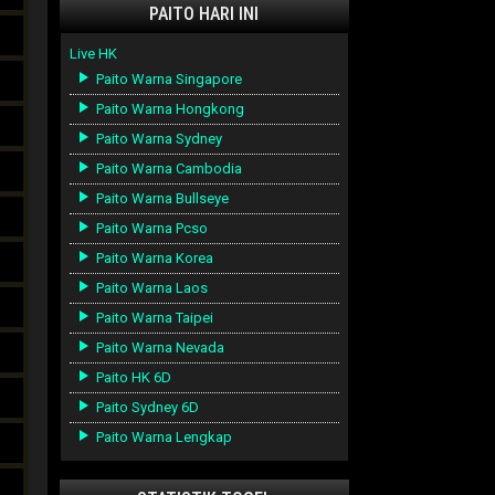
PAITO HARI INI
Live HK
Paito Warna Singapore
Paito Warna Hongkong
Paito Warna Sydney
Paito Warna Cambodia
Paito Warna Bullseye
Paito Warna Pcso
Paito Warna Korea
Paito Warna Laos
Paito Warna Taipei
Paito Warna Nevada
Paito HK 6D
Paito Sydney 6D
Paito Warna Lengkap