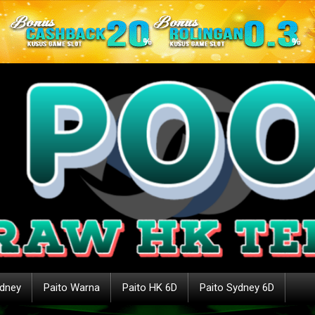
ydney
Paito Warna
Paito HK 6D
Paito Sydney 6D