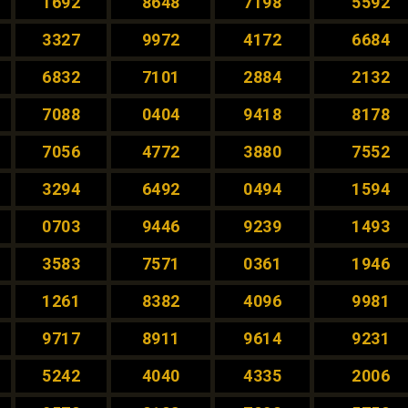
1692
8648
7198
5592
3327
9972
4172
6684
6832
7101
2884
2132
7088
0404
9418
8178
7056
4772
3880
7552
3294
6492
0494
1594
0703
9446
9239
1493
3583
7571
0361
1946
1261
8382
4096
9981
9717
8911
9614
9231
5242
4040
4335
2006