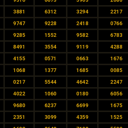
3881
6312
3294
2217
9747
9228
2418
0766
9285
1552
9582
6783
8491
3554
9119
4288
4155
0571
0663
1676
1068
1377
1685
0085
0217
5544
4642
2247
4022
1060
0180
6056
9680
6237
6699
1675
2351
3099
4359
1525