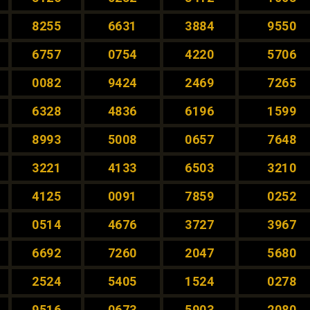
8255
6631
3884
9550
6757
0754
4220
5706
0082
9424
2469
7265
6328
4836
6196
1599
8993
5008
0657
7648
3221
4133
6503
3210
4125
0091
7859
0252
0514
4676
3727
3967
6692
7260
2047
5680
2524
5405
1524
0278
9516
0673
5903
2080