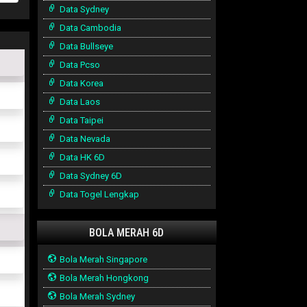
Data Sydney
Data Cambodia
Data Bullseye
Data Pcso
Data Korea
Data Laos
Data Taipei
Data Nevada
Data HK 6D
Data Sydney 6D
Data Togel Lengkap
BOLA MERAH 6D
Bola Merah Singapore
Bola Merah Hongkong
Bola Merah Sydney