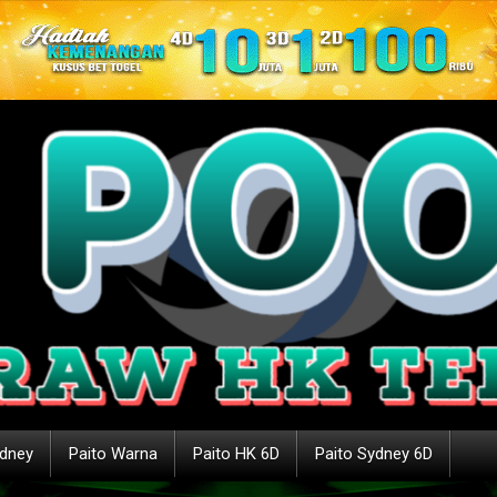
ydney
Paito Warna
Paito HK 6D
Paito Sydney 6D