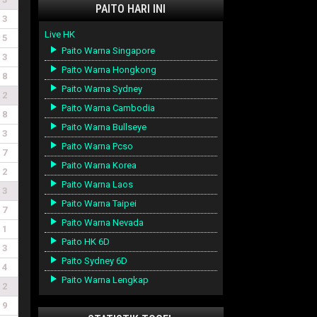
PAITO HARI INI
3
Live HK
5
Paito Warna Singapore
3
Paito Warna Hongkong
8
Paito Warna Sydney
2
Paito Warna Cambodia
8
Paito Warna Bullseye
3
Paito Warna Pcso
7
Paito Warna Korea
2
Paito Warna Laos
3
Paito Warna Taipei
7
Paito Warna Nevada
1
Paito HK 6D
3
Paito Sydney 6D
4
Paito Warna Lengkap
2
9