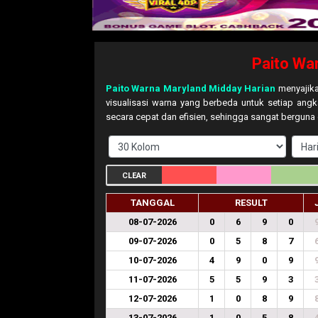
Paito Wa
Paito Warna Maryland Midday Harian
menyajika
visualisasi warna yang berbeda untuk setiap ang
secara cepat dan efisien, sehingga sangat berguna 
CLEAR
TANGGAL
RESULT
08-07-2026
0
6
9
0
09-07-2026
0
5
8
7
10-07-2026
4
9
0
9
11-07-2026
5
5
9
3
12-07-2026
1
0
8
9
13-07-2026
1
0
5
8