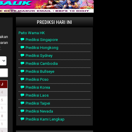
PREDIKSI HARI INI
Paito Warna HK
nakan
Prediksi Singapore
uaran
Prediksi Hongkong
.
Prediksi Sydney
Prediksi Cambodia
Prediksi Bullseye
Prediksi Pcso
J
Prediksi Korea
4
Prediksi Laos
5
Prediksi Taipei
1
Prediksi Nevada
8
Prediksi Kami Lengkap
1
3