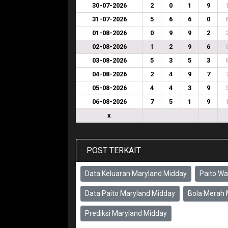
30-07-2026
2
0
1
9
31-07-2026
5
6
6
0
01-08-2026
0
9
9
2
02-08-2026
1
2
9
6
03-08-2026
5
3
5
3
04-08-2026
2
4
9
7
05-08-2026
4
4
3
9
06-08-2026
7
5
1
9
x
POST TERKAIT
Data Keluaran Maryland Midday
Paito Wa
Data Paito Maryland Midday
Bola Merah 
Prediksi Maryland Midday