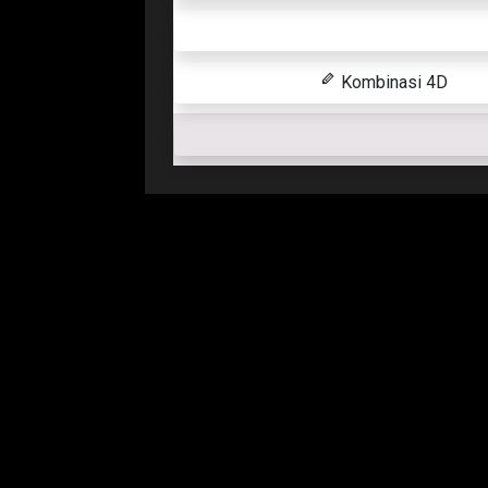
Kombinasi 4D