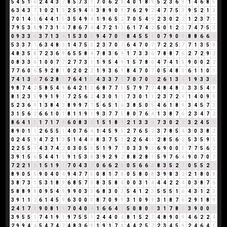
5
4
5
1
6
2
4
4
3
7
8
5
7
3
1
7
0
6
2
8
4
0
1
8
9
5
2
3
6
9
1
4
6
8
5
6
3
4
3
7
1
0
2
1
3
2
5
9
4
4
3
8
9
0
9
7
6
2
9
2
4
7
7
5
3
9
5
2
1
3
7
0
1
4
5
6
4
4
1
5
3
5
4
9
4
1
9
6
5
2
7
0
5
4
9
2
3
0
2
2
1
2
3
7
1
7
9
5
3
8
9
7
3
1
4
7
8
6
7
4
4
7
2
1
3
6
1
7
4
2
5
0
1
2
3
7
4
7
5
3
0
9
3
3
6
3
7
1
3
4
1
5
3
0
3
9
4
7
0
7
8
4
5
5
1
0
7
9
0
9
8
8
6
6
3
5
3
3
7
1
6
3
4
8
3
1
4
7
5
3
2
3
7
0
7
6
4
7
0
7
7
2
2
5
7
7
1
3
5
8
4
8
3
5
8
7
2
3
6
9
6
5
5
8
4
7
8
3
6
9
1
7
3
3
6
7
8
8
7
6
2
7
2
9
2
0
8
3
3
6
1
0
0
7
7
2
7
7
3
1
1
9
5
4
9
1
5
7
8
6
4
7
4
1
5
9
0
0
2
2
7
7
6
0
6
5
9
2
8
1
0
2
0
2
2
1
9
3
6
9
8
4
7
0
7
0
5
4
8
3
6
1
1
0
1
7
4
1
3
4
7
6
2
8
1
7
6
4
1
5
4
3
3
7
1
7
0
7
0
7
2
6
1
3
4
1
9
3
3
6
9
8
7
4
2
5
8
5
4
9
6
4
2
1
3
6
8
7
7
5
5
7
9
7
7
4
8
4
8
3
3
3
5
4
9
8
1
2
3
5
9
9
1
9
1
7
2
5
6
2
4
3
0
1
1
7
3
0
1
1
2
3
7
2
9
1
4
0
9
9
5
2
3
6
9
1
3
8
4
3
8
9
9
7
7
5
6
5
1
6
3
8
5
0
5
4
6
1
8
9
3
4
5
7
3
3
1
5
6
2
6
6
1
0
1
8
1
1
9
1
9
3
7
7
5
8
0
7
6
4
1
3
8
7
6
2
3
4
7
2
8
6
4
1
5
1
7
1
7
8
6
0
8
3
2
1
5
1
8
9
2
1
3
3
6
7
3
0
2
2
3
2
4
5
9
8
9
0
1
1
2
6
5
5
1
4
0
7
6
4
1
4
5
9
5
2
7
6
5
2
3
7
8
5
4
3
0
3
8
2
0
2
4
5
9
4
7
2
1
3
5
1
4
4
8
8
3
7
5
3
2
2
6
4
1
2
8
5
6
2
5
3
5
9
5
2
2
5
5
1
4
3
7
4
2
0
3
0
5
5
5
1
9
7
7
0
3
3
9
3
6
9
0
0
0
7
7
5
6
2
3
9
1
5
6
5
4
4
1
5
9
1
5
3
8
3
9
2
9
2
8
8
2
8
1
5
9
7
6
4
9
0
7
0
7
7
2
2
1
3
1
5
1
9
1
7
0
4
3
7
0
6
6
2
8
0
5
6
6
3
8
3
5
2
7
0
5
5
2
7
8
9
0
5
5
9
0
4
0
4
9
4
7
7
5
0
8
1
7
8
0
5
8
0
8
3
9
8
3
2
2
1
8
0
8
3
8
7
3
1
5
3
1
8
9
6
8
5
7
3
8
3
5
8
4
0
0
3
1
4
4
4
2
2
4
0
3
8
7
6
5
8
8
9
8
0
9
5
4
9
9
9
0
3
3
6
8
3
0
3
5
4
1
2
3
5
5
5
1
6
4
3
1
2
3
3
9
1
1
2
6
1
4
5
9
6
3
0
0
0
8
7
0
9
9
3
1
0
9
9
3
1
8
7
6
2
9
1
8
9
2
4
1
7
8
9
0
8
1
9
7
0
4
0
4
1
6
6
4
1
5
0
8
0
8
3
1
7
8
6
3
9
0
0
0
3
9
5
5
1
7
4
1
9
1
9
7
5
5
1
2
4
4
0
4
8
1
5
2
7
4
8
9
0
9
4
6
2
2
4
2
9
9
4
4
5
4
7
4
2
4
8
3
6
9
1
9
1
7
8
4
4
2
5
7
2
3
4
5
9
2
4
6
4
1