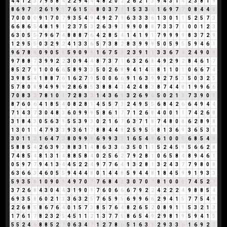
4
4
1
2
3
7
9
5
8
4
2
2
9
4
4
4
8
2
0
2
2
6
2
1
3
9
4
3
1
4
2
3
8
1
9
8
6
9
7
7
2
6
1
9
1
7
6
1
5
6
8
0
3
7
1
1
5
3
3
6
1
6
9
7
7
0
8
4
4
8
7
0
0
0
0
9
1
7
0
7
9
3
5
4
9
4
9
2
7
9
6
3
3
3
6
1
3
0
1
1
5
2
5
7
3
6
6
8
6
5
4
8
1
9
1
2
3
7
5
3
2
6
3
9
3
9
9
0
8
8
7
3
3
7
1
0
0
1
2
3
6
3
0
5
5
7
9
6
7
4
8
8
8
7
6
4
2
8
5
4
1
4
1
9
1
7
9
9
9
9
8
3
7
2
9
1
2
9
5
5
0
3
2
9
2
4
1
3
3
6
5
7
3
8
2
8
3
9
9
9
5
0
5
9
5
5
9
4
6
1
9
6
7
8
6
0
9
0
5
5
5
9
0
9
9
1
6
7
5
3
2
3
9
1
1
3
3
6
7
4
2
4
9
0
9
9
7
8
8
7
3
9
9
2
2
3
0
9
4
4
8
7
3
7
1
6
3
2
6
8
4
9
2
9
2
8
4
6
1
7
8
5
2
7
9
1
0
0
6
6
5
8
9
3
3
5
0
2
6
8
9
4
1
4
5
8
1
1
0
1
0
6
6
7
4
3
9
8
5
4
1
8
8
7
6
1
6
2
7
9
5
0
0
6
6
9
1
6
3
9
9
2
7
5
3
5
0
3
2
5
5
7
8
0
8
9
4
9
9
9
2
8
6
8
5
3
8
8
4
3
4
2
4
8
3
8
7
4
4
8
1
9
9
6
6
7
0
8
3
2
7
8
1
0
1
7
2
8
3
2
1
4
3
6
9
3
2
6
9
6
5
0
2
1
3
7
3
9
0
9
8
7
6
0
6
4
1
8
5
4
0
8
2
8
1
4
5
5
7
3
2
4
9
5
5
6
8
4
2
6
6
4
9
4
4
7
1
4
3
7
3
0
4
8
3
6
0
9
9
9
5
8
6
1
7
7
1
2
6
8
4
0
0
1
1
7
4
2
6
8
3
1
8
4
3
0
5
6
3
9
5
5
3
9
3
0
2
1
6
7
6
3
7
1
8
7
4
8
0
8
6
2
8
9
8
1
3
0
1
1
4
7
9
3
3
9
3
6
1
7
8
8
4
4
8
2
5
9
5
5
8
1
3
6
9
3
6
5
3
8
3
0
1
1
2
1
6
4
7
2
8
0
9
9
9
6
9
9
3
3
1
6
5
4
9
6
1
0
0
0
6
8
5
4
9
5
8
8
5
4
2
6
3
9
3
8
8
3
1
4
8
6
3
3
6
3
5
0
1
1
5
2
4
5
9
5
6
6
2
8
7
4
8
5
4
8
1
3
1
4
8
8
5
8
4
0
2
5
6
2
7
9
2
8
1
0
6
5
8
4
8
9
4
6
1
0
5
9
7
7
9
4
1
3
4
4
5
2
2
4
9
7
7
6
4
1
3
2
8
1
3
2
4
3
7
7
9
8
0
8
6
3
6
6
3
4
6
0
5
5
9
4
4
4
8
0
1
4
4
8
5
9
4
4
8
1
8
4
5
9
9
1
9
3
3
5
9
3
5
8
1
0
9
0
9
4
9
7
0
7
7
6
8
4
3
3
0
7
0
7
8
1
0
0
0
7
4
5
2
7
3
7
2
6
8
4
3
0
4
4
3
1
9
0
9
7
6
0
6
6
6
7
9
2
2
4
2
2
2
4
9
8
8
5
4
6
9
3
5
8
6
0
2
1
3
3
6
3
2
5
7
6
5
9
5
6
9
9
6
6
2
9
4
1
5
7
7
5
4
9
2
2
6
8
5
8
6
7
6
4
0
1
5
7
3
8
5
7
6
4
8
2
6
5
2
0
8
9
1
1
5
3
2
1
3
1
7
6
1
7
8
2
3
2
5
4
5
1
1
2
1
3
7
7
5
8
6
5
4
9
2
9
8
1
9
5
9
4
1
5
5
5
2
4
6
8
8
5
2
7
0
6
3
4
7
1
2
7
8
6
5
1
6
3
9
2
9
3
3
6
1
6
9
2
2