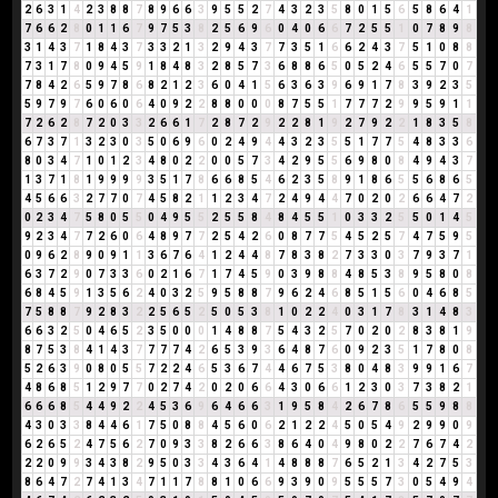
2
6
3
1
4
2
3
8
8
7
8
9
6
6
3
9
5
5
2
7
4
3
2
3
5
8
0
1
5
6
5
8
6
4
1
7
6
6
2
8
0
1
1
6
7
9
7
5
3
8
2
5
6
9
6
0
4
0
6
6
7
2
5
5
1
0
7
8
9
8
3
1
4
3
7
1
8
4
3
7
3
3
2
1
3
2
9
4
3
7
7
3
5
1
6
6
2
4
3
7
5
1
0
8
8
7
3
1
7
8
0
9
4
5
9
1
8
4
8
3
2
8
5
7
3
6
8
8
6
5
0
5
2
4
6
5
5
7
0
7
7
8
4
2
6
5
9
7
8
6
8
2
1
2
3
6
0
4
1
5
6
3
6
3
9
6
9
1
7
8
3
9
2
3
5
5
9
7
9
7
6
0
6
0
6
4
0
9
2
2
8
8
0
0
0
8
7
5
5
1
7
7
7
2
9
9
5
9
1
1
7
2
6
2
8
7
2
0
3
3
2
6
6
1
7
2
8
7
2
9
2
2
8
1
9
2
7
9
2
2
1
8
3
5
8
6
7
3
7
1
3
2
3
0
3
5
0
6
9
6
0
2
4
9
4
4
3
2
3
5
5
1
7
7
5
4
8
3
3
6
8
0
3
4
7
1
0
1
2
3
4
8
0
2
2
0
0
5
7
3
4
2
9
5
5
6
9
8
0
8
4
9
4
3
7
1
3
7
1
8
1
9
9
9
9
3
5
1
7
8
6
6
8
5
4
6
2
3
5
8
9
1
8
6
5
5
6
8
6
5
4
5
6
6
3
2
7
7
0
7
4
5
8
2
1
1
2
3
4
7
2
4
9
4
4
7
0
2
0
2
6
6
4
7
2
0
2
3
4
7
5
8
0
5
5
0
4
9
5
5
2
5
5
8
4
8
4
5
5
1
0
3
3
2
5
5
0
1
4
5
9
2
3
4
7
7
2
6
0
6
4
8
9
7
7
2
5
4
2
6
0
8
7
7
5
4
5
2
5
7
4
7
5
9
5
0
9
6
2
8
9
0
9
1
1
3
6
7
6
4
1
2
4
4
8
7
8
3
8
2
7
3
3
0
3
7
9
3
7
1
6
3
7
2
9
0
7
3
3
6
0
2
1
6
7
1
7
4
5
9
0
3
9
8
8
4
8
5
3
8
9
5
8
0
8
6
8
4
5
9
1
3
5
6
2
4
0
3
2
5
9
5
8
8
7
9
6
2
4
6
8
5
1
5
6
0
4
6
8
5
7
5
8
8
7
9
2
8
3
2
2
5
6
5
2
5
0
5
3
8
1
0
2
2
4
0
3
1
7
8
3
1
4
8
3
6
6
3
2
5
0
4
6
5
2
3
5
0
0
0
1
4
8
8
7
5
4
3
2
5
7
0
2
0
2
8
3
8
1
9
8
7
5
3
8
4
1
4
3
7
7
7
7
4
2
6
5
3
9
3
6
4
8
7
6
0
9
2
3
5
1
7
8
0
8
5
2
6
3
9
0
8
0
5
5
7
2
2
4
6
5
3
6
7
4
4
6
7
5
3
8
0
4
8
3
9
9
1
6
7
4
8
6
8
5
1
2
9
7
7
0
2
7
4
2
0
2
0
6
6
4
3
0
6
6
1
2
3
0
3
7
3
8
2
1
6
6
6
8
5
4
4
9
2
2
4
5
3
6
9
6
4
6
6
3
1
9
5
8
4
2
6
7
8
6
5
5
9
8
8
4
3
0
3
3
8
4
4
6
1
7
5
0
8
8
4
5
6
0
6
2
1
2
2
4
5
0
5
4
9
2
9
9
0
9
6
2
6
5
2
4
7
5
6
2
7
0
9
3
3
8
2
6
6
3
8
6
4
0
4
9
8
0
2
2
7
6
7
4
2
2
2
0
9
9
3
4
3
8
2
9
5
0
3
3
4
3
6
4
1
4
8
8
8
7
6
5
2
1
3
4
2
7
5
3
8
6
4
7
2
7
4
1
3
4
7
1
1
7
8
8
1
0
6
6
9
3
9
0
9
5
5
5
7
3
0
5
4
9
4