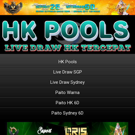
HK Pools
Live Draw SGP
Live Draw Sydney
Paito Warna
Paito HK 6D
Paito Sydney 6D