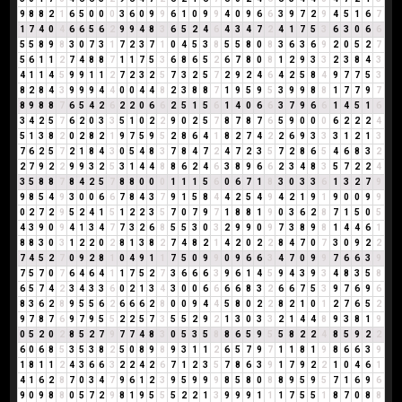
9
8
8
2
1
6
5
0
0
0
3
6
0
9
9
6
1
0
9
9
4
0
9
6
6
3
9
7
2
9
4
5
1
6
7
1
7
4
0
4
6
6
5
6
2
9
9
4
8
3
6
5
2
4
6
4
3
4
7
2
4
1
7
5
3
6
3
0
6
6
5
5
8
9
8
3
0
7
3
1
7
2
3
7
1
0
4
5
3
8
5
5
8
0
8
3
6
3
6
9
2
0
5
2
7
5
6
1
1
2
7
4
8
8
7
1
1
7
5
3
6
8
6
5
2
6
7
8
0
8
1
2
9
3
3
2
3
8
4
3
4
1
1
4
5
9
9
1
1
2
7
2
3
2
5
7
3
2
5
7
2
9
2
4
6
4
2
5
8
4
9
7
7
5
3
8
2
8
4
3
9
9
9
4
4
0
0
4
4
8
2
3
8
8
7
1
9
5
9
5
3
9
9
8
8
1
7
7
9
7
8
9
8
8
7
6
5
4
2
6
2
2
0
6
6
2
5
1
5
6
1
4
0
6
6
3
7
9
6
6
1
4
5
1
6
3
4
2
5
7
6
2
0
3
3
5
1
0
2
2
9
0
2
5
7
8
7
8
7
6
5
9
0
0
0
6
2
2
2
4
5
1
3
8
2
0
2
8
2
1
9
7
5
9
5
2
8
6
4
1
8
2
7
4
2
2
6
9
3
3
3
1
2
1
3
7
6
2
5
7
2
1
8
4
3
0
5
4
8
3
7
8
4
7
2
4
7
2
3
5
7
2
8
6
5
4
6
8
3
2
2
7
9
2
2
9
9
3
2
5
3
1
4
4
8
8
6
2
4
6
3
8
9
6
6
2
3
4
8
3
5
7
2
2
4
3
5
8
8
7
8
4
2
5
7
8
8
0
0
0
1
1
1
5
6
0
6
7
1
8
3
0
3
3
6
1
3
2
7
9
9
8
5
4
9
3
0
0
6
6
7
8
4
3
7
9
1
5
8
4
4
2
5
4
9
4
2
1
9
1
9
0
0
9
9
0
2
7
2
9
5
2
4
1
5
1
2
2
3
5
7
0
7
9
7
1
8
8
1
9
0
3
6
2
8
7
1
5
0
5
4
3
9
0
9
4
1
3
4
7
7
3
2
6
8
5
5
3
0
3
2
9
9
0
9
7
3
8
9
8
1
4
4
6
1
8
8
3
0
3
1
2
2
0
2
8
1
3
8
2
7
4
8
2
1
4
2
0
2
2
8
4
7
0
7
3
0
9
2
2
7
4
5
2
7
0
9
2
8
1
0
4
9
1
1
7
5
0
9
9
0
9
6
6
3
4
7
0
9
9
7
6
6
3
9
7
5
7
0
7
6
4
6
4
1
1
7
5
2
7
3
6
6
6
3
9
6
1
4
5
9
4
3
9
3
4
8
3
5
8
6
5
7
4
2
3
4
3
3
6
0
2
1
3
4
3
0
0
6
6
6
6
8
3
2
6
6
7
5
3
9
7
6
9
6
8
3
6
2
8
9
5
5
6
2
6
6
6
2
8
0
0
9
4
4
5
8
0
2
2
8
2
1
0
1
2
7
6
5
2
9
7
8
7
6
9
7
9
5
5
2
2
5
7
3
5
5
2
9
2
1
3
0
3
3
2
1
4
4
8
9
3
8
1
9
0
5
2
0
2
8
5
2
7
9
7
7
4
8
3
0
5
3
5
8
8
6
5
9
5
5
8
2
2
4
8
5
9
2
2
6
0
6
8
5
3
5
3
8
2
5
0
8
9
8
9
3
1
1
2
6
5
7
9
7
1
1
8
1
9
8
6
6
3
9
1
8
1
1
2
4
3
6
6
3
2
2
4
2
6
7
1
2
3
5
7
8
6
3
9
1
7
9
2
2
1
0
4
6
1
4
1
6
2
8
7
0
3
4
7
9
6
1
2
3
9
5
9
9
9
8
5
8
0
8
8
9
5
9
5
7
1
6
9
6
9
0
9
8
8
0
5
7
2
9
8
1
9
5
5
5
2
2
1
3
9
9
9
1
1
1
7
5
5
1
8
7
0
8
8