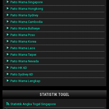
Paito Warna Singapore
Paito Warna Hongkong
Paito Warna Sydney
Paito Warna Cambodia
Paito Warna Bullseye
Paito Warna Pcso
Paito Warna Korea
Paito Warna Laos
Paito Warna Taipei
Paito Warna Nevada
Paito HK 6D
Paito Sydney 6D
Paito Warna Lengkap
STATISTIK TOGEL
Statistik Angka Togel Singapore