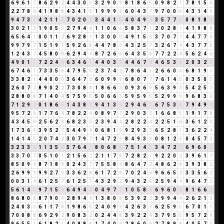
6
9
6
1
7
8
6
2
9
2
4
4
3
0
3
3
2
9
0
9
8
1
8
6
5
0
9
8
2
1
7
8
1
5
6
2
2
7
8
6
4
1
9
8
8
4
3
4
1
5
1
9
9
9
9
6
0
4
3
7
9
7
0
0
0
4
3
1
4
5
9
4
7
3
1
4
2
1
1
2
7
0
2
0
2
3
4
4
1
5
4
0
4
9
4
3
5
7
7
5
0
8
1
8
9
3
0
2
1
3
1
9
0
5
5
2
7
9
4
4
1
1
0
6
6
5
8
3
7
1
2
0
2
8
1
4
1
9
8
8
6
5
6
4
1
0
0
1
1
2
6
9
2
8
1
1
3
0
0
0
4
9
1
5
6
3
7
0
7
7
4
4
7
7
5
9
9
7
9
7
1
5
1
9
1
5
9
2
6
8
4
4
7
8
6
4
3
2
5
7
3
2
6
7
4
4
3
7
7
5
1
2
4
3
7
4
5
8
0
8
6
2
9
4
4
8
7
2
6
8
6
4
3
5
8
7
7
2
2
4
5
6
2
4
6
4
9
0
1
1
7
2
2
4
6
6
3
4
6
1
4
4
0
3
3
4
4
6
7
4
4
6
5
3
8
2
0
3
2
5
6
7
4
6
1
7
3
3
5
8
4
7
9
5
5
2
3
7
4
2
7
8
6
4
1
2
6
6
0
6
6
8
1
9
1
3
3
8
2
1
4
4
0
0
0
3
6
4
7
2
6
0
9
9
9
6
8
0
7
7
7
6
1
4
5
0
3
5
0
5
2
6
0
7
7
8
9
0
2
2
7
3
0
8
8
1
8
6
6
3
0
9
3
6
9
5
6
3
9
3
5
4
2
5
7
2
8
8
0
8
7
1
4
0
4
5
7
5
9
5
5
0
6
6
3
5
9
5
9
5
5
2
9
9
9
9
6
8
3
2
7
1
2
9
2
0
1
8
6
5
1
4
3
8
2
9
4
1
3
4
2
9
4
6
1
6
7
5
3
8
7
9
4
9
4
9
5
7
2
9
1
7
7
6
4
7
8
2
2
4
0
8
9
7
7
2
9
0
3
3
1
6
6
8
5
1
9
1
7
8
4
3
4
5
9
2
5
6
2
8
6
8
2
3
5
2
3
9
4
4
2
8
2
2
4
2
2
5
1
6
3
6
1
2
3
1
7
3
6
9
3
9
5
2
7
5
4
4
9
4
0
6
8
1
9
9
2
9
3
3
6
5
2
8
1
3
6
2
2
4
1
4
1
4
5
2
0
7
4
2
3
0
7
9
7
1
4
7
2
9
8
4
9
3
3
0
8
1
2
3
0
4
5
7
3
3
2
3
3
6
1
1
3
5
8
5
7
6
4
1
8
0
6
8
5
7
5
1
4
5
3
4
7
2
9
6
9
6
0
6
3
3
7
0
7
0
5
1
0
1
2
1
5
6
2
2
1
1
7
8
7
2
8
2
1
9
2
2
0
2
3
9
6
1
7
8
5
0
9
9
8
7
1
8
9
0
2
4
3
7
7
5
5
8
4
8
6
4
7
2
4
8
6
2
8
3
9
3
8
2
2
6
9
9
9
9
9
2
7
9
3
3
6
2
8
6
1
7
2
9
7
0
2
4
6
9
6
6
5
2
3
3
5
6
2
0
0
3
1
4
6
1
2
5
7
6
1
2
5
7
4
3
2
9
2
9
4
3
2
5
2
5
9
4
4
9
6
4
7
2
5
6
1
4
5
9
7
1
5
6
6
4
9
4
4
0
4
9
7
7
1
0
5
8
4
6
9
6
0
6
8
1
6
6
3
8
6
8
0
8
8
7
9
0
9
2
8
9
4
4
1
3
8
0
8
5
3
9
2
2
3
9
9
4
4
2
6
2
1
3
2
4
0
3
3
6
1
1
7
8
1
9
8
6
5
2
4
0
9
9
4
2
6
3
9
6
2
5
9
5
6
7
0
1
1
7
0
0
8
8
6
9
2
9
2
9
0
8
3
2
0
2
4
4
8
3
9
2
2
4
3
7
9
5
5
9
5
7
2
9
9
6
5
5
1
6
1
8
2
1
4
0
9
8
8
1
7
4
0
4
2
8
6
0
6
2
7
8
9
8
4
0
5
7
3