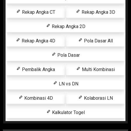
Rekap Angka CT
Rekap Angka 3D
Rekap Angka 2D
Rekap Angka 4D
Pola Dasar All
Pola Dasar
Pembalik Angka
Multi Kombinasi
LN vs DN
Kombinasi 4D
Kolaborasi LN
Kalkulator Togel