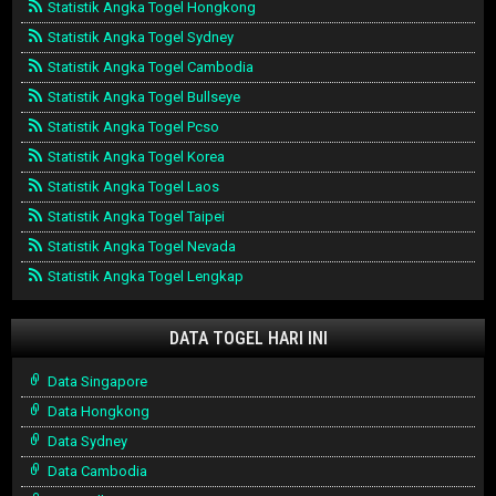
Statistik Angka Togel Hongkong
Statistik Angka Togel Sydney
Statistik Angka Togel Cambodia
Statistik Angka Togel Bullseye
Statistik Angka Togel Pcso
Statistik Angka Togel Korea
Statistik Angka Togel Laos
Statistik Angka Togel Taipei
Statistik Angka Togel Nevada
Statistik Angka Togel Lengkap
DATA TOGEL HARI INI
Data Singapore
Data Hongkong
Data Sydney
Data Cambodia