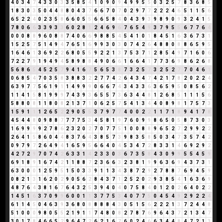
4
0
3
4
7
4
3
3
0
3
3
5
8
5
4
1
0
9
0
9
4
9
9
5
5
0
3
2
5
7
8
3
6
8
5
1
8
3
0
3
5
0
4
4
8
8
0
4
3
7
6
6
7
0
7
0
2
9
7
7
2
2
2
4
6
5
1
1
5
6
6
5
2
2
4
0
2
3
5
8
6
6
0
5
5
6
6
5
8
4
0
4
3
9
3
9
8
9
0
9
3
2
4
1
5
7
8
0
6
6
3
3
9
3
3
6
0
2
8
1
2
4
6
9
6
7
6
5
4
9
3
7
9
5
5
6
7
7
6
4
0
0
0
8
8
9
6
0
8
8
7
4
0
6
6
9
8
8
5
4
5
4
1
0
1
8
4
5
1
6
3
6
7
3
1
1
5
2
5
7
5
1
4
9
4
7
6
5
1
6
9
9
3
0
3
0
7
4
2
6
4
8
8
0
8
8
6
5
9
5
1
6
4
6
1
3
6
9
2
2
6
8
0
5
5
9
2
2
1
3
7
5
3
7
1
2
8
5
4
9
7
1
6
0
6
7
2
2
7
9
1
9
4
9
4
5
8
9
8
8
4
9
0
6
6
1
6
6
4
1
7
7
3
6
9
8
6
2
6
8
5
6
8
6
5
4
5
2
5
7
9
4
1
6
7
5
6
5
3
8
7
3
2
5
7
3
2
5
2
7
7
0
4
6
1
0
6
8
5
4
7
0
3
5
8
3
8
8
3
2
2
7
7
4
2
6
4
3
4
7
4
2
1
7
8
2
0
2
2
4
6
3
9
7
7
5
6
1
9
1
1
4
9
9
9
0
6
6
7
4
3
4
3
3
6
3
6
5
9
5
0
8
5
6
2
1
1
4
1
5
8
1
9
9
9
7
4
3
9
3
6
5
5
7
3
6
3
4
4
8
1
2
6
8
5
1
1
1
5
6
5
8
8
0
8
1
1
8
0
8
2
1
3
7
1
0
6
2
5
7
5
4
1
3
4
4
0
8
9
8
1
7
5
7
3
1
5
9
1
1
1
2
6
5
2
2
9
0
5
5
3
7
9
7
7
4
0
0
2
2
1
1
7
1
8
9
4
1
7
8
4
5
4
4
8
0
9
8
8
7
7
7
7
5
3
4
5
8
1
9
7
6
0
9
9
8
6
5
0
5
8
7
3
0
3
1
6
9
9
9
9
2
7
8
6
2
3
2
0
2
7
0
7
7
5
1
0
0
8
8
9
6
5
2
7
2
9
9
2
2
2
6
4
1
5
8
6
0
4
4
8
3
7
6
4
3
8
5
7
3
9
8
3
5
8
5
0
3
4
7
3
5
7
4
2
0
9
7
9
7
2
6
4
9
4
1
6
5
9
5
6
6
4
0
4
5
3
4
7
2
8
3
3
1
4
6
9
2
9
2
4
2
7
2
9
7
0
7
4
2
6
3
3
1
4
2
3
3
0
3
6
7
3
5
8
4
3
0
9
9
5
5
4
5
9
6
9
1
8
9
1
6
7
4
2
1
1
8
8
7
2
3
6
6
3
2
3
8
1
9
9
6
3
6
9
4
3
7
3
1
6
3
0
0
0
1
2
5
9
5
1
5
0
3
3
9
1
1
3
4
3
8
7
2
9
2
7
8
8
7
6
9
4
5
9
0
8
2
1
3
1
6
2
0
2
9
0
5
6
2
8
4
3
7
1
2
5
2
0
2
9
3
8
5
4
1
6
3
6
9
4
8
7
6
4
3
8
1
6
7
6
4
3
2
5
3
9
4
0
4
0
7
5
8
4
0
1
2
0
2
6
4
0
2
2
1
4
5
1
6
3
7
0
9
9
6
0
0
1
1
3
7
7
5
3
4
0
7
7
5
0
4
5
4
9
2
9
2
2
4
6
1
1
4
5
0
4
6
3
9
3
6
8
0
8
8
8
8
4
3
0
5
1
5
6
2
2
2
1
3
7
2
4
4
8
5
1
0
0
0
9
8
0
5
5
2
1
9
1
1
7
4
8
0
8
2
7
8
7
6
9
6
4
3
7
2
1
3
4
7
3
0
1
7
8
4
6
6
5
2
9
6
4
7
2
6
2
1
6
7
6
0
2
4
6
6
3
4
4
8
4
7
2
1
3