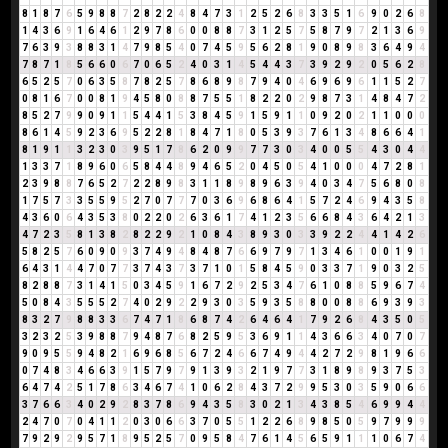
8
1
8
7
6
5
9
8
8
7
2
8
2
2
4
8
4
7
3
1
2
5
2
6
8
3
3
5
1
6
9
0
2
6
8
1
4
3
6
9
1
6
4
6
1
2
9
7
8
6
0
0
8
8
7
3
1
2
5
7
5
8
7
9
7
2
1
3
6
9
7
6
3
9
3
8
8
3
1
4
7
9
8
5
4
0
7
4
5
9
5
6
2
8
1
9
0
8
9
8
3
6
4
9
4
7
8
7
1
8
5
6
6
0
6
7
0
6
5
2
4
0
3
1
4
5
4
4
3
7
3
9
2
9
2
0
5
6
2
8
6
5
2
5
7
0
6
3
5
8
7
8
2
5
7
8
6
8
9
8
7
9
4
0
4
6
9
6
9
6
1
1
5
2
7
0
8
1
6
7
0
0
8
1
9
4
5
8
0
8
8
7
5
5
1
8
2
2
0
2
9
8
7
3
1
4
8
4
7
2
8
5
2
7
9
9
0
9
1
1
5
4
4
1
5
3
8
4
5
9
1
5
9
1
1
0
9
2
0
2
1
1
0
0
0
8
6
1
4
5
9
2
3
6
9
5
2
2
8
1
8
4
7
1
8
0
5
3
9
3
7
6
1
3
4
8
6
6
4
1
8
1
9
1
1
3
2
3
0
3
9
5
1
7
8
6
2
0
9
9
7
7
3
0
3
4
0
0
5
5
4
3
0
4
4
1
3
3
7
1
8
9
6
0
6
5
8
4
4
8
9
4
6
5
2
0
4
5
0
5
4
1
0
0
0
4
7
2
8
1
2
3
9
8
8
7
6
5
2
7
2
2
8
9
8
3
1
1
8
9
8
9
6
3
9
4
0
3
4
7
5
6
8
0
8
1
7
5
7
3
3
5
5
9
5
2
7
0
7
7
7
0
3
6
9
6
8
6
4
1
5
7
2
4
6
9
4
3
5
8
4
3
6
0
6
4
3
5
3
8
0
2
2
0
2
6
3
6
1
7
4
1
2
3
5
6
6
8
4
3
6
4
2
1
3
4
7
2
3
5
8
1
3
8
2
8
2
2
9
2
1
0
8
4
3
8
9
3
0
3
3
9
2
2
4
4
1
4
2
6
5
8
2
5
7
6
0
9
0
9
3
7
4
9
4
8
4
8
7
6
6
9
7
9
7
1
3
4
6
1
0
0
1
9
1
6
4
3
1
4
4
7
0
7
7
3
7
4
3
7
3
7
1
0
1
5
8
4
5
9
0
3
3
7
1
9
0
3
2
5
8
2
8
8
7
3
1
4
1
5
0
3
4
5
9
1
6
7
2
9
2
5
3
4
7
6
1
0
8
8
5
9
6
7
4
5
0
8
4
3
5
5
5
2
7
4
0
2
9
2
2
9
3
0
3
5
9
3
5
8
8
0
0
8
8
6
9
3
9
3
8
3
2
7
9
8
8
3
3
6
7
4
7
1
8
6
8
7
4
2
6
4
6
4
1
7
9
2
6
8
4
3
5
0
5
3
2
3
2
5
3
9
8
8
7
9
4
8
7
6
8
2
5
9
5
3
6
9
1
1
4
3
6
6
3
4
0
7
0
7
9
0
9
5
5
9
4
8
2
1
6
9
6
8
5
6
7
2
4
6
6
7
4
9
4
4
2
7
2
9
8
1
9
6
6
0
7
4
8
3
4
6
6
3
9
1
5
7
9
7
9
1
3
9
3
2
1
9
7
7
3
1
8
9
8
9
3
7
5
3
6
4
7
4
2
5
1
7
8
6
3
4
6
7
4
1
0
6
2
8
4
3
7
2
9
9
5
3
0
3
5
9
0
6
6
3
7
6
6
3
4
0
2
9
2
8
3
7
8
6
9
4
3
5
8
3
0
2
1
3
4
3
8
5
4
6
9
9
4
4
2
4
7
0
7
0
4
1
1
2
0
3
0
6
6
3
7
0
5
5
1
2
2
6
8
9
8
5
0
5
9
7
9
9
9
7
9
2
9
2
9
5
7
1
8
9
5
2
5
7
0
9
5
8
4
7
6
1
4
5
6
5
9
1
1
1
0
6
7
4