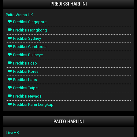
PREDIKSI HARI INI
Paito Warna HK
Prediksi Singapore
Prediksi Hongkong
Prediksi Sydney
Prediksi Cambodia
Prediksi Bullseye
Prediksi Pcso
Prediksi Korea
Prediksi Laos
Prediksi Taipei
Prediksi Nevada
Prediksi Kami Lengkap
PAITO HARI INI
Live HK