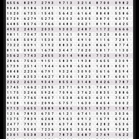
6
5
5
6
2
8
2
9
7
7
2
7
9
3
3
9
7
1
3
4
3
2
1
4
5
8
7
0
0
0
0
9
8
2
1
9
0
4
3
7
0
1
8
6
5
3
3
8
1
9
1
3
2
0
2
5
0
5
8
4
7
5
6
5
2
3
2
9
4
4
1
0
2
0
2
6
7
3
5
8
1
5
4
5
9
5
6
4
2
6
6
1
6
4
1
8
8
4
8
3
5
5
8
6
5
5
7
2
9
2
6
2
7
9
7
5
2
7
0
7
4
3
0
3
3
6
3
0
5
5
3
8
7
0
7
6
3
7
5
3
6
4
8
5
4
8
5
7
6
4
3
7
6
6
3
0
4
8
0
8
2
6
2
1
3
8
1
9
4
4
0
4
2
5
7
4
9
5
2
7
2
4
9
3
3
2
0
3
5
8
9
3
0
3
3
2
4
8
7
6
1
1
7
2
9
0
6
6
6
3
9
8
1
1
2
7
0
4
7
2
5
9
1
5
6
3
1
6
1
7
0
9
9
2
2
3
0
2
0
2
8
0
4
5
9
6
1
4
8
3
5
0
9
2
2
1
5
3
0
3
5
9
5
5
1
4
9
1
0
1
9
1
1
6
7
7
2
8
1
9
7
3
2
2
4
0
0
9
1
1
5
1
9
2
2
8
8
3
3
6
4
2
6
9
6
8
6
6
7
4
8
7
7
4
2
8
1
1
6
7
0
9
5
0
5
1
6
7
8
6
3
4
4
7
2
7
0
2
0
2
5
8
1
7
8
1
1
3
0
3
3
5
6
2
8
7
7
4
3
7
2
4
5
5
1
3
0
1
4
5
9
8
4
4
8
7
1
2
5
7
0
9
1
3
4
2
8
6
6
3
7
5
6
3
9
9
1
5
1
6
5
8
3
9
3
1
9
3
8
2
3
6
5
5
1
3
3
0
9
9
5
7
3
9
3
2
5
1
4
5
1
9
4
4
8
6
6
9
8
8
6
5
6
8
5
1
4
0
8
8
8
5
0
1
1
4
8
4
8
3
2
2
3
6
9
6
7
9
1
1
9
3
2
4
6
3
0
9
0
9
5
6
1
6
7
8
5
9
4
4
0
9
8
2
1
6
3
5
3
8
4
6
2
7
9
8
3
0
6
6
1
8
2
3
5
6
1
8
7
6
6
0
6
1
7
2
2
6
2
8
2
6
3
0
3
9
3
4
9
4
8
5
5
4
9
3
1
4
8
3
8
4
2
6
8
3
7
8
7
6
3
7
4
5
9
1
6
6
2
8
2
5
9
5
5
2
3
7
1
8
6
9
1
5
6
7
0
4
1
5
5
9
4
3
7
1
1
7
5
3
3
2
4
6
1
5
9
2
4
6
7
0
9
6
6
3
7
6
2
8
0
8
3
5
8
3
8
8
6
5
4
0
9
5
5
7
7
6
5
2
9
6
0
7
7
1
5
3
8
2
6
5
6
3
9
6
2
1
9
1
7
5
4
7
2
9
1
2
8
1
1
0
6
2
8
2
0
9
6
6
5
7
5
7
3
1
6
3
0
3
8
4
5
4
9
0
0
0
2
2
9
7
1
3
4
3
6
5
5
1
0
5
8
9
8
6
8
5
6
2
0
5
5
1
6
9
3
3
7
1
1
1
8
7
6
1
2
1
6
7
7
8
9
3
3
6
7
5
7
3
6
1
2
1
3
6
7
4
1
5
0
9
0
5
5
3
0
3
6
9
1
3
7
5
3
7
8
3
9
3
6
2
6
8
5
5
9
6
3
9
0
9
1
2
3
1
6
7
9
7
6
7
4
4
8
2
4
7
7
5
7
9
0
1
1
8
3
0
9
9
6
3
7
4
2
9
6
3
2
5
4
2
8
2
1
6
5
3
6
9
3
3
3
3
6
9
5
4
0
4
7
2
3
6
9
2
6
8
5
4
3
5
4
6
1
2
6
6
9
6
7
0
8
2
1
0
3
0
1
1
5
5
3
8
2
3
1
3
7
1
7
8
7
3
1
5
4
8
7
6
2
7
4
9
4
1
6
2
2
4