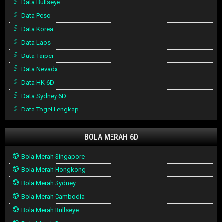
Data Bullseye
Data Pcso
Data Korea
Data Laos
Data Taipei
Data Nevada
Data HK 6D
Data Sydney 6D
Data Togel Lengkap
BOLA MERAH 6D
Bola Merah Singapore
Bola Merah Hongkong
Bola Merah Sydney
Bola Merah Cambodia
Bola Merah Bullseye