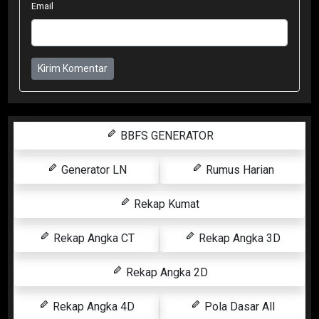
Email
Kirim Komentar
BBFS GENERATOR
Generator LN
Rumus Harian
Rekap Kumat
Rekap Angka CT
Rekap Angka 3D
Rekap Angka 2D
Rekap Angka 4D
Pola Dasar All