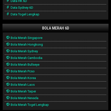
Data HK 6D
Data Sydney 6D
Data Togel Lengkap
BOLA MERAH 6D
Bola Merah Singapore
Bola Merah Hongkong
Bola Merah Sydney
Bola Merah Cambodia
Bola Merah Bullseye
Bola Merah Pcso
Bola Merah Korea
Bola Merah Laos
Bola Merah Taipei
Bola Merah Nevada
Bola Merah Togel Lengkap