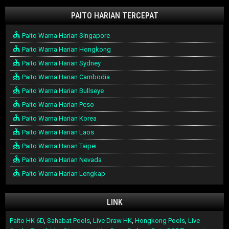
PAITO HARIAN TERCEPAT
Paito Warna Harian Singapore
Paito Warna Harian Hongkong
Paito Warna Harian Sydney
Paito Warna Harian Cambodia
Paito Warna Harian Bullseye
Paito Warna Harian Pcso
Paito Warna Harian Korea
Paito Warna Harian Laos
Paito Warna Harian Taipei
Paito Warna Harian Nevada
Paito Warna Harian Lengkap
LINK
Paito HK 6D
,
Sahabat Pools
,
Live Draw HK
,
Hongkong Pools
,
Live