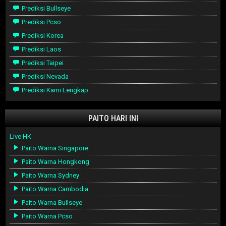
Prediksi Bullseye
Prediksi Pcso
Prediksi Korea
Prediksi Laos
Prediksi Taipei
Prediksi Nevada
Prediksi Kami Lengkap
PAITO HARI INI
Live HK
Paito Warna Singapore
Paito Warna Hongkong
Paito Warna Sydney
Paito Warna Cambodia
Paito Warna Bullseye
Paito Warna Pcso