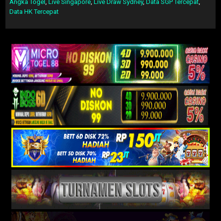
Angka Togel
,
Live Singapore
,
Live Draw Sydney
,
Data SGP Tercepat
,
Data HK Tercepat