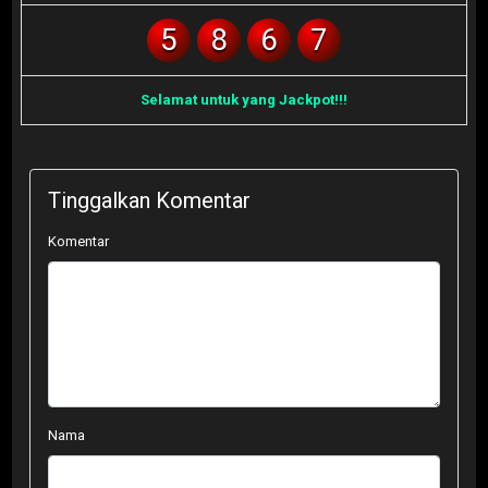
5
8
6
7
Selamat untuk yang Jackpot!!!
Tinggalkan Komentar
Komentar
Nama