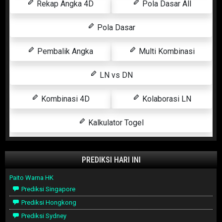
Rekap Angka 4D
Pola Dasar All
Pola Dasar
Pembalik Angka
Multi Kombinasi
LN vs DN
Kombinasi 4D
Kolaborasi LN
Kalkulator Togel
PREDIKSI HARI INI
Paito Warna HK
Prediksi Singapore
Prediksi Hongkong
Prediksi Sydney