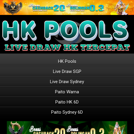
HK Pools
Live Draw SGP
Live Draw Sydney
Paito Warna
Paito HK 6D
Paito Sydney 6D