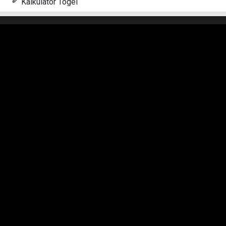
Kalkulator Togel