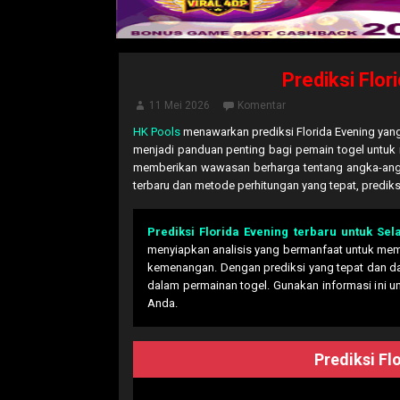
Prediksi Flo
11 Mei 2026
Komentar
HK Pools
menawarkan prediksi Florida Evening yang 
menjadi panduan penting bagi pemain togel untuk 
memberikan wawasan berharga tentang angka-angka
terbaru dan metode perhitungan yang tepat, predik
Prediksi Florida Evening terbaru untuk Sel
menyiapkan analisis yang bermanfaat untuk me
kemenangan. Dengan prediksi yang tepat dan da
dalam permainan togel. Gunakan informasi ini 
Anda.
Prediksi Fl