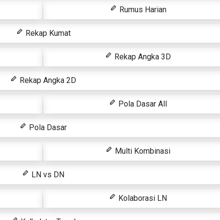
Rumus Harian
Rekap Kumat
Rekap Angka 3D
Rekap Angka 2D
Pola Dasar All
Pola Dasar
Multi Kombinasi
LN vs DN
Kolaborasi LN