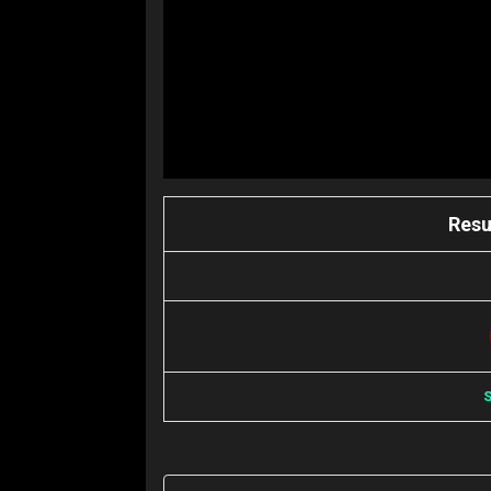
Resu
S