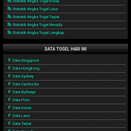
Statistik Angka Togel Korea
Statistik Angka Togel Laos
Statistik Angka Togel Taipei
Statistik Angka Togel Nevada
Statistik Angka Togel Lengkap
DATA TOGEL HARI INI
Data Singapore
Data Hongkong
Data Sydney
Data Cambodia
Data Bullseye
Data Pcso
Data Korea
Data Laos
Data Taipei