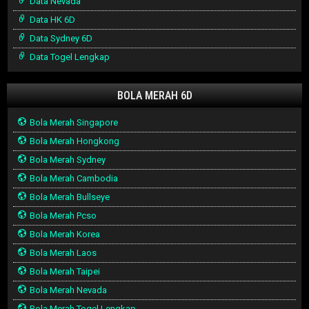
Data Nevada
Data HK 6D
Data Sydney 6D
Data Togel Lengkap
BOLA MERAH 6D
Bola Merah Singapore
Bola Merah Hongkong
Bola Merah Sydney
Bola Merah Cambodia
Bola Merah Bullseye
Bola Merah Pcso
Bola Merah Korea
Bola Merah Laos
Bola Merah Taipei
Bola Merah Nevada
Bola Merah Togel Lengkap