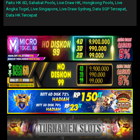
Paito HK 6D
,
Sahabat Pools
,
Live Draw HK
,
Hongkong Pools
,
Live
Angka Togel
,
Live Singapore
,
Live Draw Sydney
,
Data SGP Tercepat
,
Data HK Tercepat