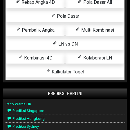
Rekap Angka 4D
Pola Dasar All
Pola Dasar
Pembalik Angka
Multi Kombinasi
LN vs DN
Kombinasi 4D
Kolaborasi LN
Kalkulator Togel
PREDIKSI HARI INI
Paito Warna HK
Prediksi Singapore
Prediksi Hongkong
Prediksi Sydney