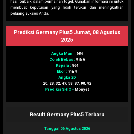
hasil terbaik dalam permainan togel. Gunakan informasi ini untuk
membuat keputusan yang lebih terukur dan meningkatkan
peluang sukses Anda.
Prediksi Germany Plus5 Jumat, 08 Agustus
2025
Angka Main :
684
Colok Bebas :
9 & 6
Kepala :
864
Ekor :
7 & 9
Angka 2D
20, 28, 32, 47, 58, 87, 90, 92
Prediksi SHIO -
Monyet
Result Germany Plus5 Terbaru
Tanggal 06 Agustus 2026