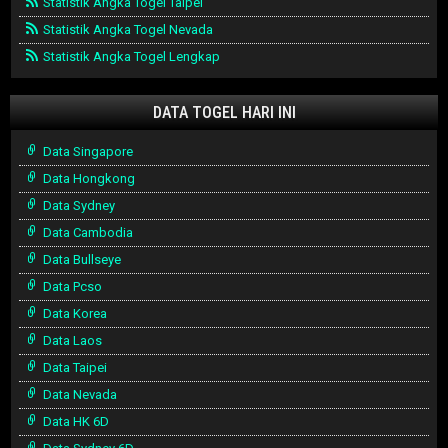
Statistik Angka Togel Taipei
Statistik Angka Togel Nevada
Statistik Angka Togel Lengkap
DATA TOGEL HARI INI
Data Singapore
Data Hongkong
Data Sydney
Data Cambodia
Data Bullseye
Data Pcso
Data Korea
Data Laos
Data Taipei
Data Nevada
Data HK 6D