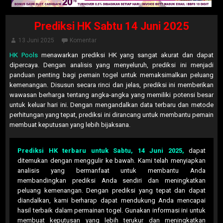
Prediksi HK Sabtu 14 Juni 2025
13 Juni 2025
Komentar
HK Pools
menawarkan prediksi HK yang sangat akurat dan dapat
dipercaya. Dengan analisis yang menyeluruh, prediksi ini menjadi
panduan penting bagi pemain togel untuk memaksimalkan peluang
kemenangan. Disusun secara rinci dan jelas, prediksi ini memberikan
wawasan berharga tentang angka-angka yang memiliki potensi besar
untuk keluar hari ini. Dengan mengandalkan data terbaru dan metode
perhitungan yang tepat, prediksi ini dirancang untuk membantu pemain
membuat keputusan yang lebih bijaksana.
Prediksi HK terbaru untuk Sabtu, 14 Juni 2025
,
dapat
ditemukan dengan menggulir ke bawah. Kami telah menyiapkan
analisis yang bermanfaat untuk membantu Anda
membandingkan prediksi Anda sendiri dan meningkatkan
peluang kemenangan. Dengan prediksi yang tepat dan dapat
diandalkan, kami berharap dapat mendukung Anda mencapai
hasil terbaik dalam permainan togel. Gunakan informasi ini untuk
membuat keputusan yang lebih terukur dan meningkatkan