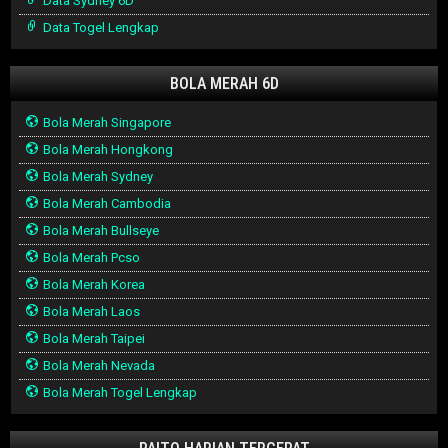
Data Sydney 6D
Data Togel Lengkap
BOLA MERAH 6D
Bola Merah Singapore
Bola Merah Hongkong
Bola Merah Sydney
Bola Merah Cambodia
Bola Merah Bullseye
Bola Merah Pcso
Bola Merah Korea
Bola Merah Laos
Bola Merah Taipei
Bola Merah Nevada
Bola Merah Togel Lengkap