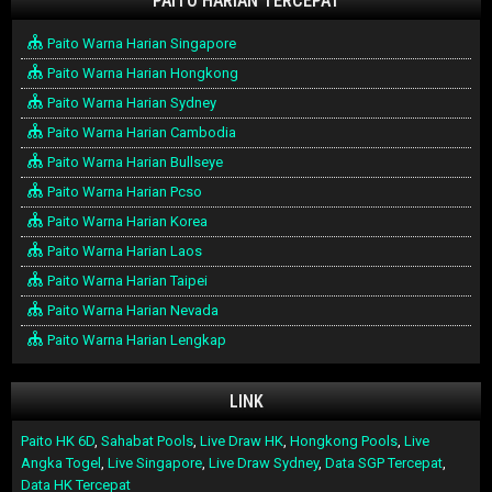
PAITO HARIAN TERCEPAT
Paito Warna Harian Singapore
Paito Warna Harian Hongkong
Paito Warna Harian Sydney
Paito Warna Harian Cambodia
Paito Warna Harian Bullseye
Paito Warna Harian Pcso
Paito Warna Harian Korea
Paito Warna Harian Laos
Paito Warna Harian Taipei
Paito Warna Harian Nevada
Paito Warna Harian Lengkap
LINK
Paito HK 6D
,
Sahabat Pools
,
Live Draw HK
,
Hongkong Pools
,
Live
Angka Togel
,
Live Singapore
,
Live Draw Sydney
,
Data SGP Tercepat
,
Data HK Tercepat