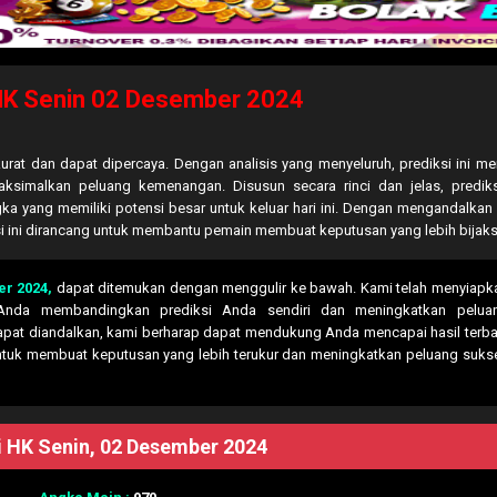
 HK Senin 02 Desember 2024
at dan dapat dipercaya. Dengan analisis yang menyeluruh, prediksi ini me
simalkan peluang kemenangan. Disusun secara rinci dan jelas, prediks
 yang memiliki potensi besar untuk keluar hari ini. Dengan mengandalkan
si ini dirancang untuk membantu pemain membuat keputusan yang lebih bijak
er 2024
,
dapat ditemukan dengan menggulir ke bawah. Kami telah menyiapk
Anda membandingkan prediksi Anda sendiri dan meningkatkan pelua
pat diandalkan, kami berharap dapat mendukung Anda mencapai hasil terba
untuk membuat keputusan yang lebih terukur dan meningkatkan peluang suks
i HK Senin, 02 Desember 2024