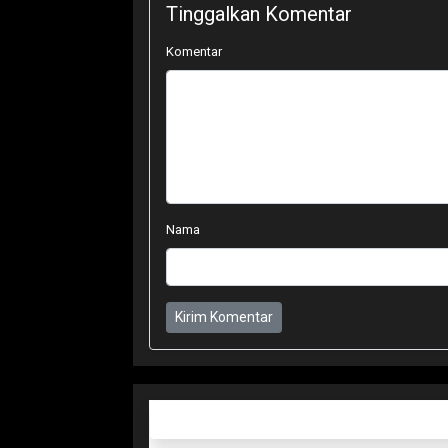
Tinggalkan Komentar
Komentar
Nama
Kirim Komentar