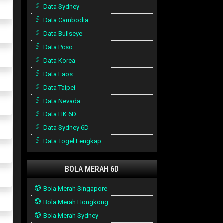
Data Sydney
Data Cambodia
Data Bullseye
Data Pcso
Data Korea
Data Laos
Data Taipei
Data Nevada
Data HK 6D
Data Sydney 6D
Data Togel Lengkap
BOLA MERAH 6D
Bola Merah Singapore
Bola Merah Hongkong
Bola Merah Sydney