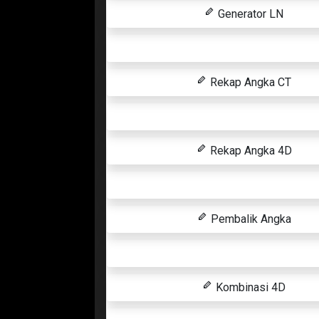
Generator LN
Rekap Angka CT
Rekap Angka 4D
Pembalik Angka
Kombinasi 4D