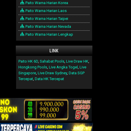
Paito Warna Harian Korea
Paito Warna Harian Laos
Paito Warna Harian Taipei
Paito Warna Harian Nevada
Paito Warna Harian Lengkap
LINK
Paito HK 6D
,
Sahabat Pools
,
Live Draw HK
,
Hongkong Pools
,
Live Angka Togel
,
Live
Singapore
,
Live Draw Sydney
,
Data SGP
Tercepat
,
Data HK Tercepat