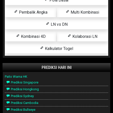
Pola Dasar
Pembalik Angka
Multi Kombinasi
LN vs DN
Kombinasi 4D
Kolaborasi LN
Kalkulator Togel
PREDIKSI HARI INI
Paito Warna HK
Prediksi Singapore
Prediksi Hongkong
Prediksi Sydney
Prediksi Cambodia
Prediksi Bullseye