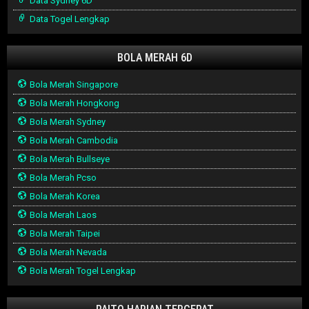
Data Sydney 6D
Data Togel Lengkap
BOLA MERAH 6D
Bola Merah Singapore
Bola Merah Hongkong
Bola Merah Sydney
Bola Merah Cambodia
Bola Merah Bullseye
Bola Merah Pcso
Bola Merah Korea
Bola Merah Laos
Bola Merah Taipei
Bola Merah Nevada
Bola Merah Togel Lengkap