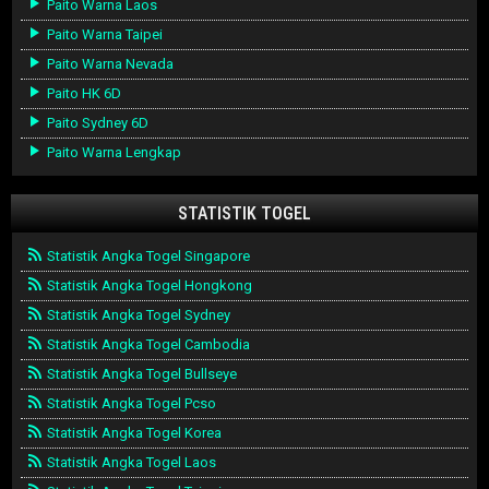
Paito Warna Laos
Paito Warna Taipei
Paito Warna Nevada
Paito HK 6D
Paito Sydney 6D
Paito Warna Lengkap
STATISTIK TOGEL
Statistik Angka Togel Singapore
Statistik Angka Togel Hongkong
Statistik Angka Togel Sydney
Statistik Angka Togel Cambodia
Statistik Angka Togel Bullseye
Statistik Angka Togel Pcso
Statistik Angka Togel Korea
Statistik Angka Togel Laos