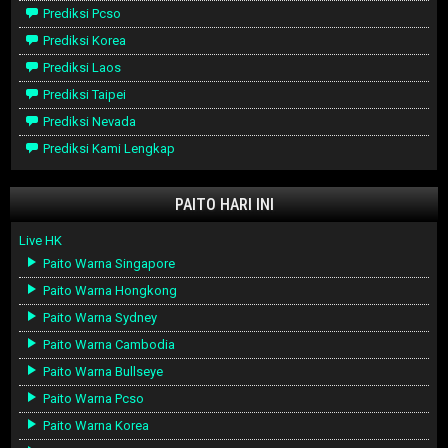
Prediksi Pcso
Prediksi Korea
Prediksi Laos
Prediksi Taipei
Prediksi Nevada
Prediksi Kami Lengkap
PAITO HARI INI
Live HK
Paito Warna Singapore
Paito Warna Hongkong
Paito Warna Sydney
Paito Warna Cambodia
Paito Warna Bullseye
Paito Warna Pcso
Paito Warna Korea