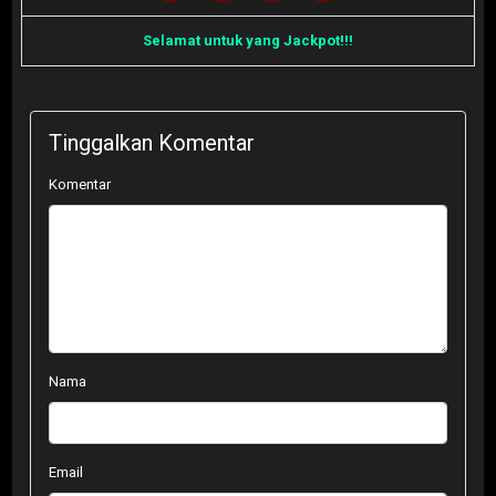
Selamat untuk yang Jackpot!!!
Tinggalkan Komentar
Komentar
Nama
Email