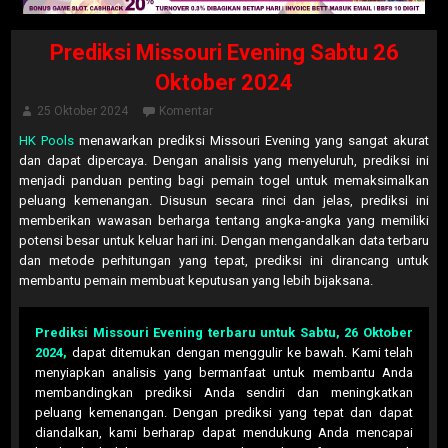
Prediksi Missouri Evening Sabtu 26
Oktober 2024
25 Oktober 2024
Komentar
HK Pools
menawarkan prediksi Missouri Evening yang sangat akurat
dan dapat dipercaya. Dengan analisis yang menyeluruh, prediksi ini
menjadi panduan penting bagi pemain togel untuk memaksimalkan
peluang kemenangan. Disusun secara rinci dan jelas, prediksi ini
memberikan wawasan berharga tentang angka-angka yang memiliki
potensi besar untuk keluar hari ini. Dengan mengandalkan data terbaru
dan metode perhitungan yang tepat, prediksi ini dirancang untuk
membantu pemain membuat keputusan yang lebih bijaksana.
Prediksi Missouri Evening terbaru untuk Sabtu, 26 Oktober
2024
,
dapat ditemukan dengan menggulir ke bawah. Kami telah
menyiapkan analisis yang bermanfaat untuk membantu Anda
membandingkan prediksi Anda sendiri dan meningkatkan
peluang kemenangan. Dengan prediksi yang tepat dan dapat
diandalkan, kami berharap dapat mendukung Anda mencapai