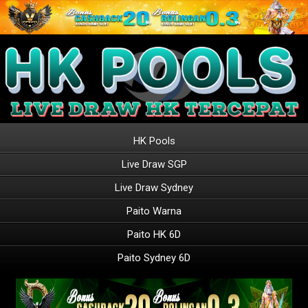
HK Pools
Live Draw SGP
Live Draw Sydney
Paito Warna
Paito HK 6D
Paito Sydney 6D