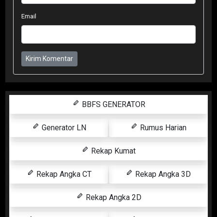
Email
Kirim Komentar
BBFS GENERATOR
Generator LN
Rumus Harian
Rekap Kumat
Rekap Angka CT
Rekap Angka 3D
Rekap Angka 2D