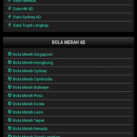
Data Nevada
Data HK 6D
Data Sydney 6D
Data Togel Lengkap
BOLA MERAH 6D
Bola Merah Singapore
Bola Merah Hongkong
Bola Merah Sydney
Bola Merah Cambodia
Bola Merah Bullseye
Bola Merah Pcso
Bola Merah Korea
Bola Merah Laos
Bola Merah Taipei
Bola Merah Nevada
Bola Merah Togel Lengkap