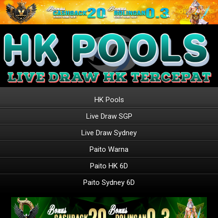
HK Pools
Live Draw SGP
Live Draw Sydney
Paito Warna
Paito HK 6D
Paito Sydney 6D