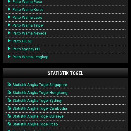
Paito Warna Pcso
Paito Warna Korea
Paito Warna Laos
Paito Warna Taipei
Paito Warna Nevada
Paito HK 6D
Paito Sydney 6D
Paito Warna Lengkap
STATISTIK TOGEL
Statistik Angka Togel Singapore
Statistik Angka Togel Hongkong
Statistik Angka Togel Sydney
Statistik Angka Togel Cambodia
Statistik Angka Togel Bullseye
Statistik Angka Togel Pcso