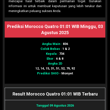
mencapai hasil terbaik dalam permainan togel. Gunakan
informasi ini untuk membuat keputusan yang lebih terukur dan
meningkatkan peluang sukses Anda.
Prediksi Morocco Quatro 01:01 WIB Minggu, 03
Agustus 2025
Angka Main :
836
Colok Bebas :
1 & 2
Kepala :
734
Ekor :
6 & 8
Angka 2D
12, 14, 15, 31, 51, 52, 79, 92
Prediksi SHIO -
Monyet
Result Morocco Quatro 01:01 WIB Terbaru
Tanggal 09 Agustus 2026