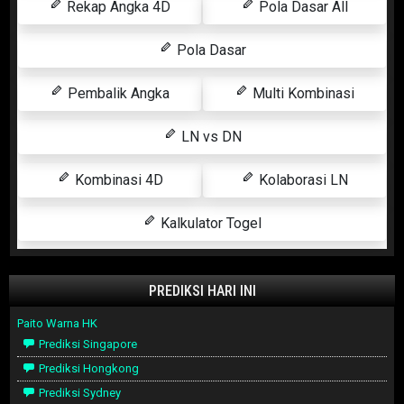
Rekap Angka 4D
Pola Dasar All
Pola Dasar
Pembalik Angka
Multi Kombinasi
LN vs DN
Kombinasi 4D
Kolaborasi LN
Kalkulator Togel
PREDIKSI HARI INI
Paito Warna HK
Prediksi Singapore
Prediksi Hongkong
Prediksi Sydney