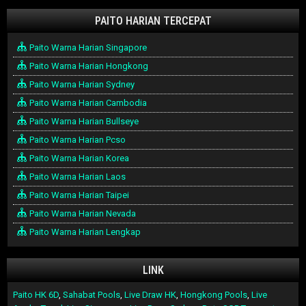
PAITO HARIAN TERCEPAT
Paito Warna Harian Singapore
Paito Warna Harian Hongkong
Paito Warna Harian Sydney
Paito Warna Harian Cambodia
Paito Warna Harian Bullseye
Paito Warna Harian Pcso
Paito Warna Harian Korea
Paito Warna Harian Laos
Paito Warna Harian Taipei
Paito Warna Harian Nevada
Paito Warna Harian Lengkap
LINK
Paito HK 6D
,
Sahabat Pools
,
Live Draw HK
,
Hongkong Pools
,
Live