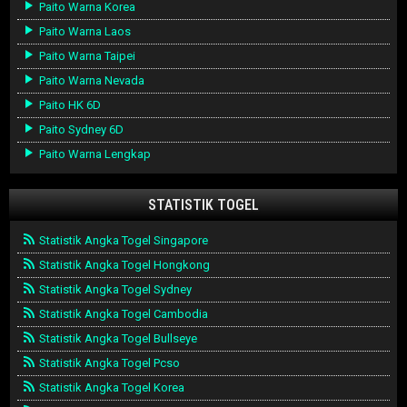
Paito Warna Korea
Paito Warna Laos
Paito Warna Taipei
Paito Warna Nevada
Paito HK 6D
Paito Sydney 6D
Paito Warna Lengkap
STATISTIK TOGEL
Statistik Angka Togel Singapore
Statistik Angka Togel Hongkong
Statistik Angka Togel Sydney
Statistik Angka Togel Cambodia
Statistik Angka Togel Bullseye
Statistik Angka Togel Pcso
Statistik Angka Togel Korea