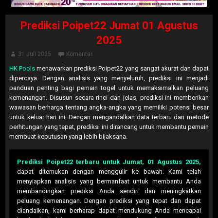
Prediksi Poipet22 Jumat 01 Agustus
2025
31 Juli 2025
Komentar
HK Pools
menawarkan prediksi Poipet22 yang sangat akurat dan dapat
dipercaya. Dengan analisis yang menyeluruh, prediksi ini menjadi
panduan penting bagi pemain togel untuk memaksimalkan peluang
kemenangan. Disusun secara rinci dan jelas, prediksi ini memberikan
wawasan berharga tentang angka-angka yang memiliki potensi besar
untuk keluar hari ini. Dengan mengandalkan data terbaru dan metode
perhitungan yang tepat, prediksi ini dirancang untuk membantu pemain
membuat keputusan yang lebih bijaksana.
Prediksi Poipet22 terbaru untuk Jumat, 01 Agustus 2025
,
dapat ditemukan dengan menggulir ke bawah. Kami telah
menyiapkan analisis yang bermanfaat untuk membantu Anda
membandingkan prediksi Anda sendiri dan meningkatkan
peluang kemenangan. Dengan prediksi yang tepat dan dapat
diandalkan, kami berharap dapat mendukung Anda mencapai