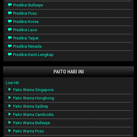
Prediksi Bullseye
Prediksi Pcso
Prediksi Korea
Prediksi Laos
Prediksi Taipei
Prediksi Nevada
Prediksi Kami Lengkap
PAITO HARI INI
Live HK
Paito Warna Singapore
Paito Warna Hongkong
Paito Warna Sydney
Paito Warna Cambodia
Paito Warna Bullseye
Paito Warna Pcso