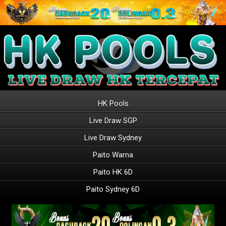
HK Pools
Live Draw SGP
Live Draw Sydney
Paito Warna
Paito HK 6D
Paito Sydney 6D