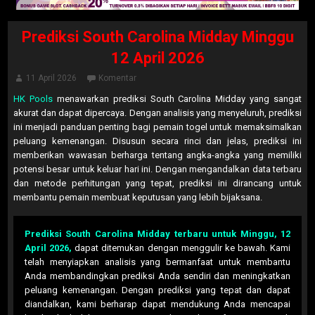
Prediksi South Carolina Midday Minggu
12 April 2026
11 April 2026
Komentar
HK Pools
menawarkan prediksi South Carolina Midday yang sangat
akurat dan dapat dipercaya. Dengan analisis yang menyeluruh, prediksi
ini menjadi panduan penting bagi pemain togel untuk memaksimalkan
peluang kemenangan. Disusun secara rinci dan jelas, prediksi ini
memberikan wawasan berharga tentang angka-angka yang memiliki
potensi besar untuk keluar hari ini. Dengan mengandalkan data terbaru
dan metode perhitungan yang tepat, prediksi ini dirancang untuk
membantu pemain membuat keputusan yang lebih bijaksana.
Prediksi South Carolina Midday terbaru untuk Minggu, 12
April 2026
,
dapat ditemukan dengan menggulir ke bawah. Kami
telah menyiapkan analisis yang bermanfaat untuk membantu
Anda membandingkan prediksi Anda sendiri dan meningkatkan
peluang kemenangan. Dengan prediksi yang tepat dan dapat
diandalkan, kami berharap dapat mendukung Anda mencapai