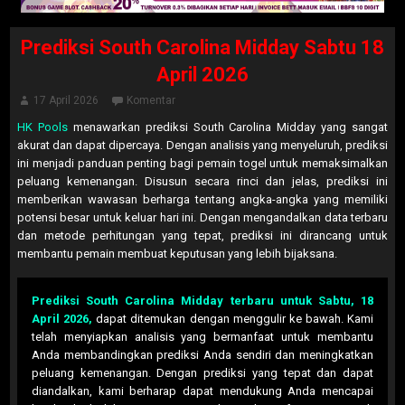
Prediksi South Carolina Midday Sabtu 18
April 2026
17 April 2026
Komentar
HK Pools
menawarkan prediksi South Carolina Midday yang sangat
akurat dan dapat dipercaya. Dengan analisis yang menyeluruh, prediksi
ini menjadi panduan penting bagi pemain togel untuk memaksimalkan
peluang kemenangan. Disusun secara rinci dan jelas, prediksi ini
memberikan wawasan berharga tentang angka-angka yang memiliki
potensi besar untuk keluar hari ini. Dengan mengandalkan data terbaru
dan metode perhitungan yang tepat, prediksi ini dirancang untuk
membantu pemain membuat keputusan yang lebih bijaksana.
Prediksi South Carolina Midday terbaru untuk Sabtu, 18
April 2026
,
dapat ditemukan dengan menggulir ke bawah. Kami
telah menyiapkan analisis yang bermanfaat untuk membantu
Anda membandingkan prediksi Anda sendiri dan meningkatkan
peluang kemenangan. Dengan prediksi yang tepat dan dapat
diandalkan, kami berharap dapat mendukung Anda mencapai