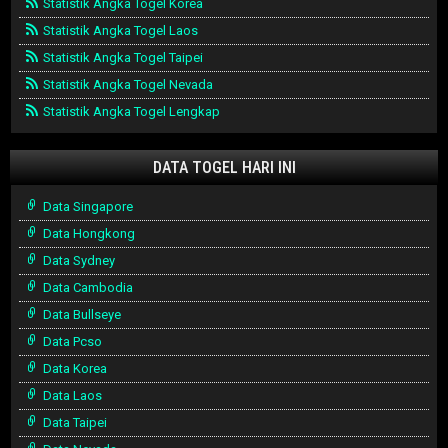
Statistik Angka Togel Korea
Statistik Angka Togel Laos
Statistik Angka Togel Taipei
Statistik Angka Togel Nevada
Statistik Angka Togel Lengkap
DATA TOGEL HARI INI
Data Singapore
Data Hongkong
Data Sydney
Data Cambodia
Data Bullseye
Data Pcso
Data Korea
Data Laos
Data Taipei