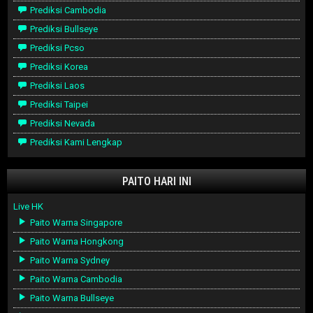
Prediksi Cambodia
Prediksi Bullseye
Prediksi Pcso
Prediksi Korea
Prediksi Laos
Prediksi Taipei
Prediksi Nevada
Prediksi Kami Lengkap
PAITO HARI INI
Live HK
Paito Warna Singapore
Paito Warna Hongkong
Paito Warna Sydney
Paito Warna Cambodia
Paito Warna Bullseye