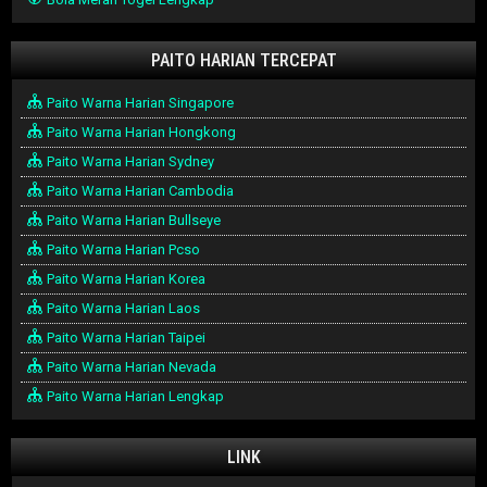
PAITO HARIAN TERCEPAT
Paito Warna Harian Singapore
Paito Warna Harian Hongkong
Paito Warna Harian Sydney
Paito Warna Harian Cambodia
Paito Warna Harian Bullseye
Paito Warna Harian Pcso
Paito Warna Harian Korea
Paito Warna Harian Laos
Paito Warna Harian Taipei
Paito Warna Harian Nevada
Paito Warna Harian Lengkap
LINK