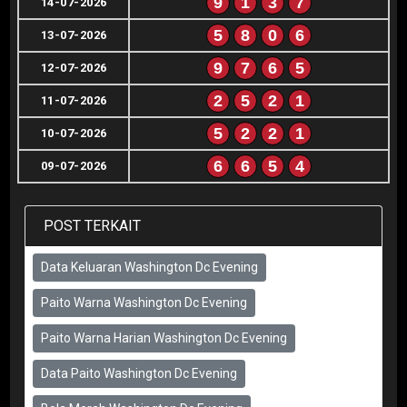
9
1
3
7
14-07-2026
5
8
0
6
13-07-2026
9
7
6
5
12-07-2026
2
5
2
1
11-07-2026
5
2
2
1
10-07-2026
6
6
5
4
09-07-2026
POST TERKAIT
Data Keluaran Washington Dc Evening
Paito Warna Washington Dc Evening
Paito Warna Harian Washington Dc Evening
Data Paito Washington Dc Evening