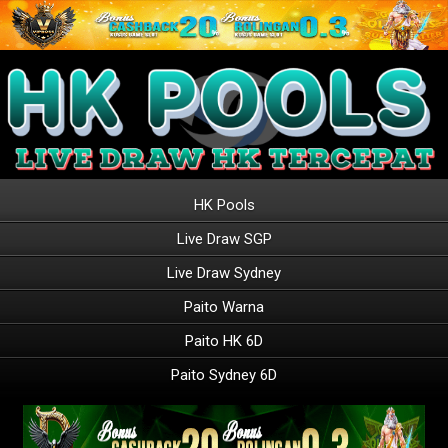
HK Pools
Live Draw SGP
Live Draw Sydney
Paito Warna
Paito HK 6D
Paito Sydney 6D