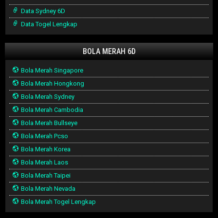
Data Sydney 6D
Data Togel Lengkap
BOLA MERAH 6D
Bola Merah Singapore
Bola Merah Hongkong
Bola Merah Sydney
Bola Merah Cambodia
Bola Merah Bullseye
Bola Merah Pcso
Bola Merah Korea
Bola Merah Laos
Bola Merah Taipei
Bola Merah Nevada
Bola Merah Togel Lengkap