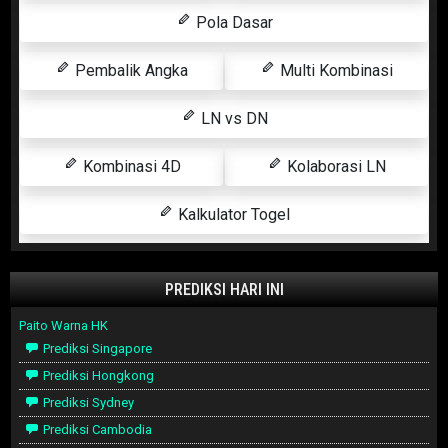
Pola Dasar
Pembalik Angka
Multi Kombinasi
LN vs DN
Kombinasi 4D
Kolaborasi LN
Kalkulator Togel
PREDIKSI HARI INI
Paito Warna HK
Prediksi Singapore
Prediksi Hongkong
Prediksi Sydney
Prediksi Cambodia