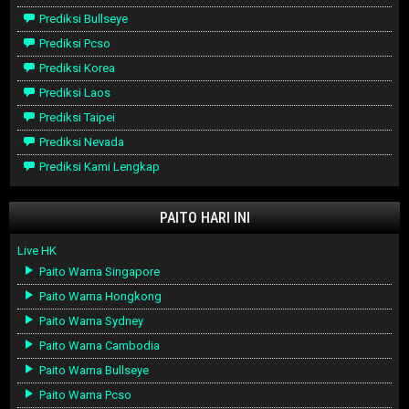
Prediksi Bullseye
Prediksi Pcso
Prediksi Korea
Prediksi Laos
Prediksi Taipei
Prediksi Nevada
Prediksi Kami Lengkap
PAITO HARI INI
Live HK
Paito Warna Singapore
Paito Warna Hongkong
Paito Warna Sydney
Paito Warna Cambodia
Paito Warna Bullseye
Paito Warna Pcso