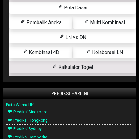
Pola Dasar
Pembalik Angka
Multi Kombinasi
LN vs DN
Kombinasi 4D
Kolaborasi LN
Kalkulator Togel
PREDIKSI HARI INI
Paito Warna HK
Prediksi Singapore
Prediksi Hongkong
Prediksi Sydney
Prediksi Cambodia