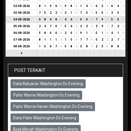
02-08-2026
8
1
9
6
6
9
8
8
1
4
5
6
3
9
6
4
1
03-08-2026
7
5
2
2
4
2
1
3
7
0
7
5
0
5
2
0
2
04-08-2026
0
8
4
8
3
4
6
1
0
0
0
7
9
7
5
0
5
05-08-2026
2
4
7
0
7
5
6
2
2
2
4
2
9
2
7
2
9
06-08-2026
5
8
0
6
6
2
0
2
9
1
1
5
1
6
4
1
5
07-08-2026
8
1
1
1
2
1
5
6
7
7
5
0
2
2
2
7
9
08-08-2026
1
5
6
7
4
5
8
4
3
8
2
2
3
5
8
8
7
x
POST TERKAIT
Data Keluaran Washington Dc Evening
Paito Warna Washington Dc Evening
Paito Warna Harian Washington Dc Evening
Data Paito Washington Dc Evening
Bola Merah Washington Dc Evening